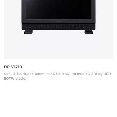
DP-V1710
Robust, bærbar 17-tommers 4K UHD-skjerm med 6G-SDI og HDR
EOTFs-støtte.