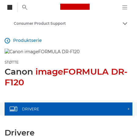
Canon Logo, back to
Consumer Product Support
Aktiv
Canon
Produktserie

STØTTE
Canon
imageFORMULA DR-
F120
DRIVERE
+
Drivere