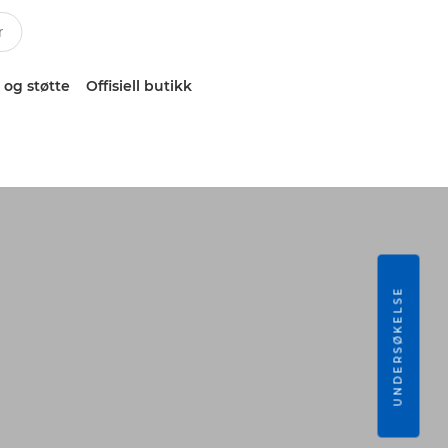
 og støtte
Offisiell butikk
UNDERSØKELSE