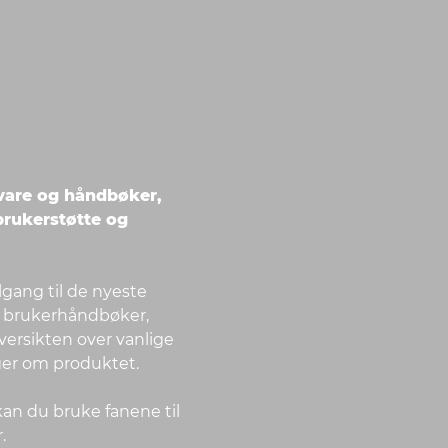
tvare og håndbøker,
 brukerstøtte og
ilgang til de nyeste
, brukerhåndbøker,
oversikten over vanlige
ger om produktet.
an du bruke fanene til
.