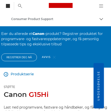
Canon Logo, back to
Consumer Product Support
Aktiv
Canon
Eier du allerede et
Canon
-produkt? Registrer produktet for
programvare- og fastvareoppdateringer, og få personlig
tilpassede tips og eksklusive tilbud
AVVIS
REGISTRER DEG NÅ
UNDERSØKELSE
Produktserie

STØTTE
Canon
G15Hi
Last ned programvare, fastvare og håndbøker, og få tilgang