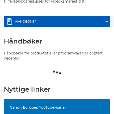
til feilsøkingsressurser for videokameraet ditt.
HÅNDBØKER
+
Håndbøker
Håndbøker for produktet eller programvaren er oppført
nedenfor.
Nyttige linker
Canon Europes YouTube-kanal