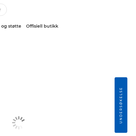
 og støtte
Offisiell butikk
UNDERSØKELSE