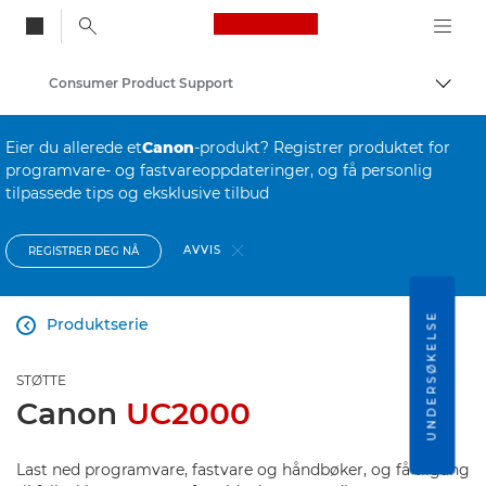
Canon Logo, back to
Consumer Product Support
Aktiv
Canon
Eier du allerede et
Canon
-produkt? Registrer produktet for
programvare- og fastvareoppdateringer, og få personlig
tilpassede tips og eksklusive tilbud
AVVIS
REGISTRER DEG NÅ
UNDERSØKELSE
Produktserie

STØTTE
Canon
UC2000
Last ned programvare, fastvare og håndbøker, og få tilgang