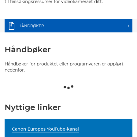
til feilsøkingsressurser for videokameraet ditt.
HÅNDBØKER
+
Håndbøker
Håndbøker for produktet eller programvaren er oppført
nedenfor.
Nyttige linker
Canon Europes YouTube-kanal