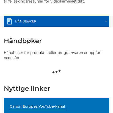
til feilsøkingsressurser for videokameraet ditt.
HÅNDBØKER
+
Håndbøker
Håndbøker for produktet eller programvaren er oppført
nedenfor.
Nyttige linker
Canon Europes YouTube-kanal