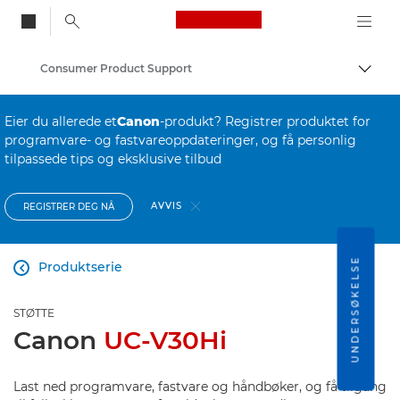
Canon Logo, back to
Consumer Product Support
Aktiv
Canon
Eier du allerede et
Canon
-produkt? Registrer produktet for
programvare- og fastvareoppdateringer, og få personlig
tilpassede tips og eksklusive tilbud
AVVIS
REGISTRER DEG NÅ
UNDERSØKELSE
Produktserie

STØTTE
Canon
UC-V30Hi
Last ned programvare, fastvare og håndbøker, og få tilgang