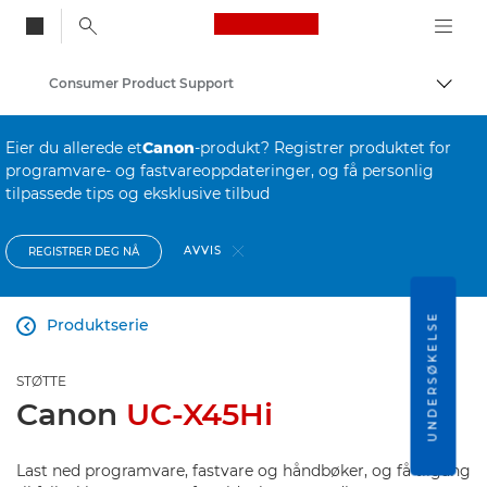
Canon Logo, back to
Consumer Product Support
Aktiv
Canon
Eier du allerede et
Canon
-produkt? Registrer produktet for
programvare- og fastvareoppdateringer, og få personlig
tilpassede tips og eksklusive tilbud
AVVIS
REGISTRER DEG NÅ
UNDERSØKELSE
Produktserie

STØTTE
Canon
UC-X45Hi
Last ned programvare, fastvare og håndbøker, og få tilgang