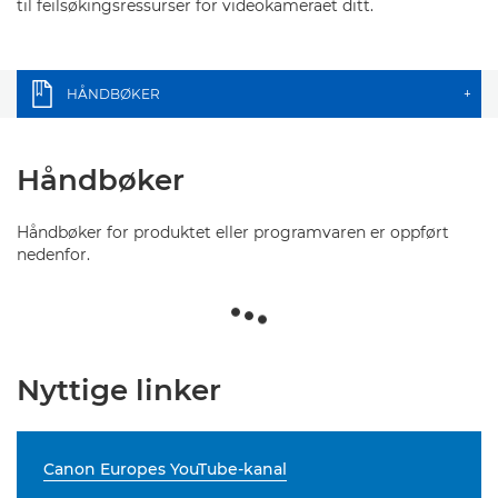
til feilsøkingsressurser for videokameraet ditt.
HÅNDBØKER
+
Håndbøker
Håndbøker for produktet eller programvaren er oppført
nedenfor.
Nyttige linker
Canon Europes YouTube-kanal