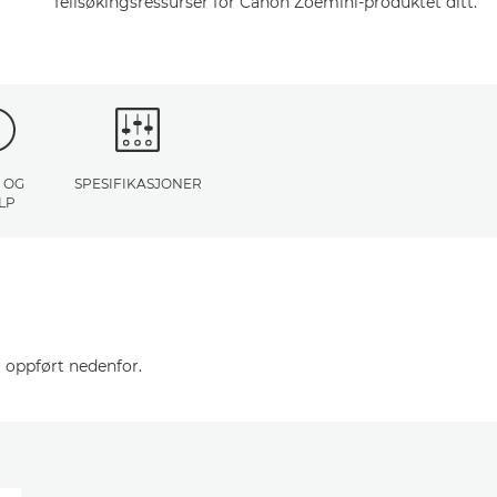
feilsøkingsressurser for Canon Zoemini-produktet ditt.
 OG
SPESIFIKASJONER
LP
 oppført nedenfor.