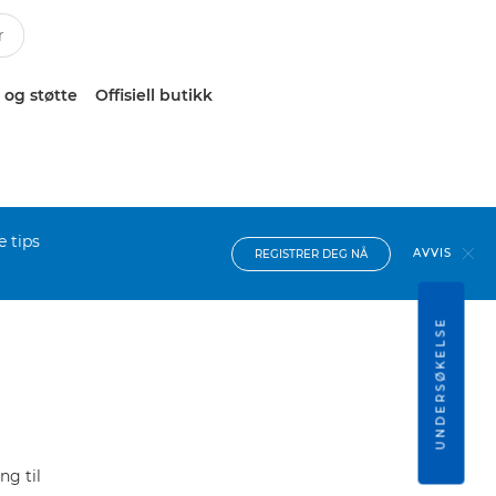
 og støtte
Offisiell butikk
e tips
AVVIS
REGISTRER DEG NÅ
UNDERSØKELSE
ng til