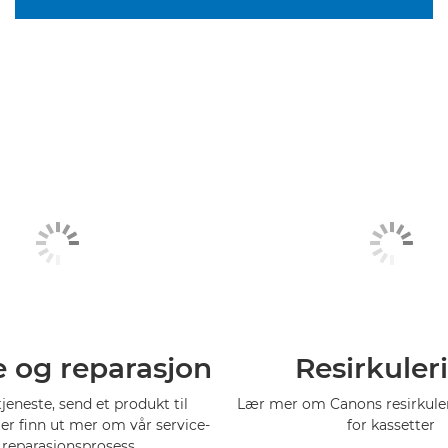
e og reparasjon
Resirkuler
tjeneste, send et produkt til
Lær mer om Canons resirkul
ler finn ut mer om vår service-
for kassetter
 reparasjonsprosess