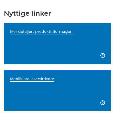
Nyttige linker
Mer detaljert produktinformasjon

Mobilklare laserskrivere
