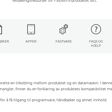
feilsøkingsressurser for i-SENSYS-produktet ditt.
ØKER
APPER
FASTVARE
FAQS OG
HJELP
pprette en tilkobling mellom produktet og en datamaskin. I denn
mangler, finner du en forklaring av produktets kompatibilitet m
or å få tilgang til programvare, håndbøker og annet innhold.