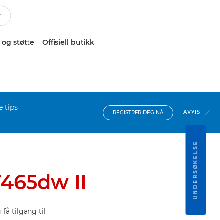
 og støtte
Offisiell butikk
e tips
AVVIS
REGISTRER DEG NÅ
UNDERSØKELSE
465dw II
få tilgang til