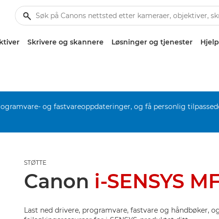
ktiver
Skrivere og skannere
Løsninger og tjenester
Hjelp
rogramvare- og fastvareoppdateringer, og få personlig tilpassed
STØTTE
Canon
i-SENSYS MF
Last ned drivere, programvare, fastvare og håndbøker, og 