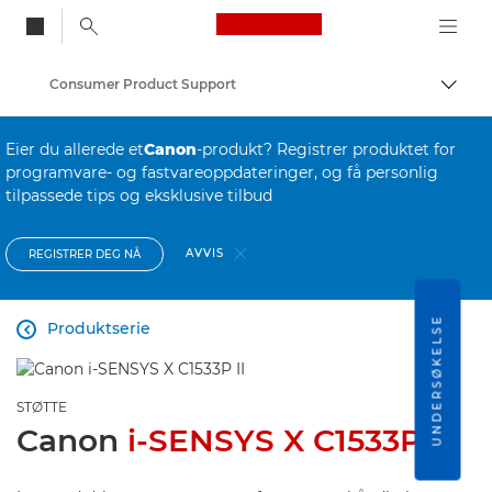
Canon Logo, back to
Consumer Product Support
Aktiv
Canon
Eier du allerede et
Canon
-produkt? Registrer produktet for
programvare- og fastvareoppdateringer, og få personlig
tilpassede tips og eksklusive tilbud
AVVIS
REGISTRER DEG NÅ
UNDERSØKELSE
Produktserie

STØTTE
Canon
i-SENSYS X C1533P II