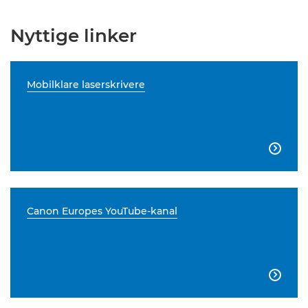
Nyttige linker
Mobilklare laserskrivere

Canon Europes YouTube-kanal
