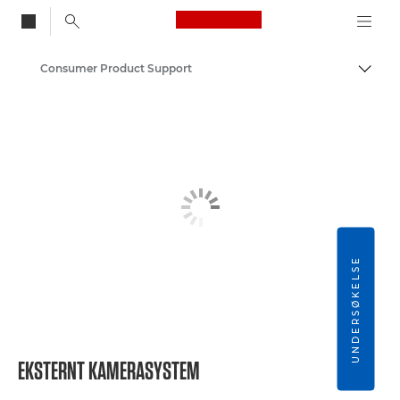
Canon Logo, back to
Consumer Product Support
Aktiv
Canon
UNDERSØKELSE
EKSTERNT KAMERASYSTEM