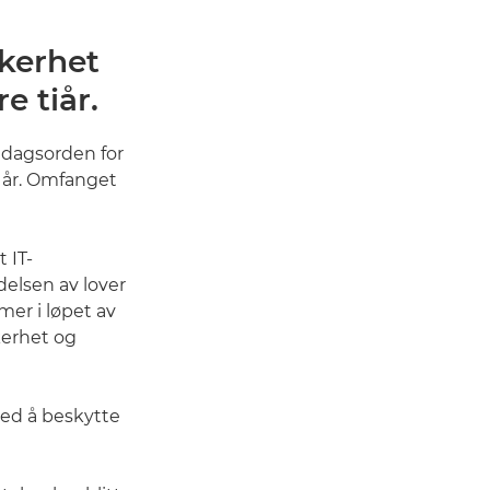
kkerhet
e tiår.
 dagsorden for
r år. Omfanget
 IT-
elsen av lover
mer i løpet av
kkerhet og
med å beskytte