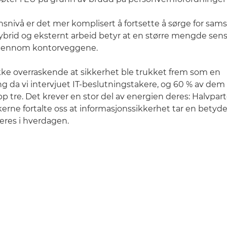
nsnivå er det mer komplisert å fortsette å sørge for sam
brid og eksternt arbeid betyr at en større mengde sens
 gjennom kontorveggene.
ikke overraskende at sikkerhet ble trukket frem som en
g da vi intervjuet IT-beslutningstakere, og 60 % av dem
p tre. Det krever en stor del av energien deres: Halvpart
erne fortalte oss at informasjonssikkerhet tar en betydel
eres i hverdagen.