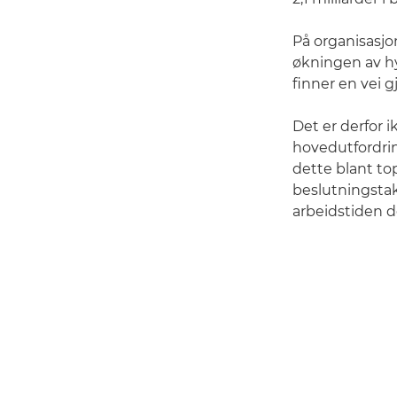
På organisasjo
økningen av hy
finner en vei
Det er derfor 
hovedutfordrin
dette blant top
beslutningstak
arbeidstiden d