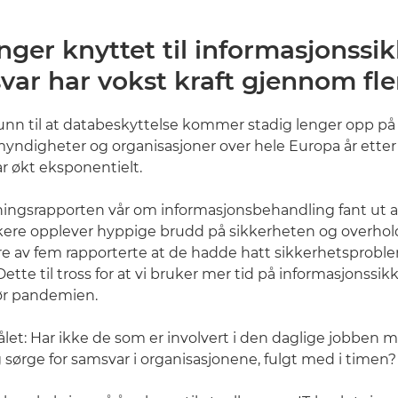
nger knyttet til informasjonssi
ar har vokst kraft gjennom fler
unn til at databeskyttelse kommer stadig lenger opp på
 myndigheter og organisasjoner over hele Europa år ette
ar økt eksponentielt.
ingsrapporten vår om informasjonsbehandling fant ut at
ere opplever hyppige brudd på sikkerheten og overhold
fire av fem rapporterte at de hadde hatt sikkerhetsproble
 Dette til tross for at vi bruker mer tid på informasjonssi
ør pandemien.
ålet: Har ikke de som er involvert i den daglige jobben 
 sørge for samsvar i organisasjonene, fulgt med i timen?