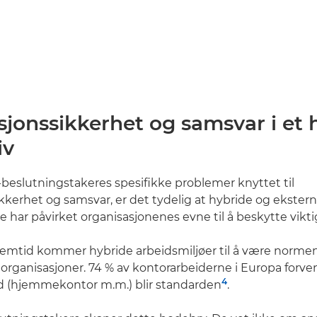
jonssikkerhet og samsvar i et 
iv
T-beslutningstakeres spesifikke problemer knyttet til
kkerhet og samsvar, er det tydelig at hybride og ekster
 har påvirket organisasjonenes evne til å beskytte vikti
fremtid kommer hybride arbeidsmiljøer til å være normen 
organisasjoner. 74 % av kontorarbeiderne i Europa forven
4
id (hjemmekontor m.m.) blir standarden
.