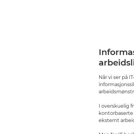
Informas
arbeidsl
Når vi ser på I
informasjonssi
arbeidsmønstre
I overskuelig 
kontorbaserte 
eksternt arbe