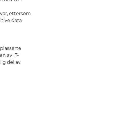
svar, ettersom
itive data
 plasserte
en av IT-
ig del av