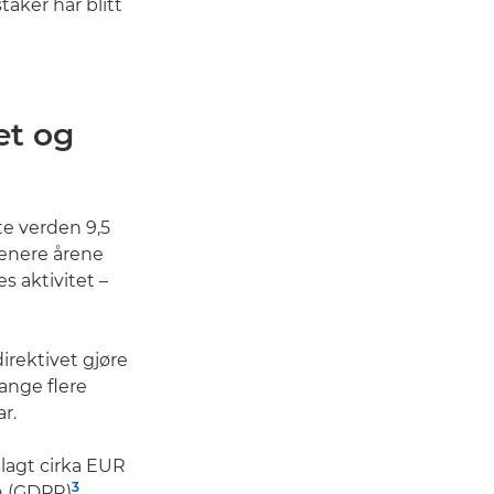
taker har blitt
et og
te verden 9,5
 senere årene
s aktivitet –
irektivet gjøre
mange flere
r.
ilagt cirka EUR
3
en (GDPR)
.