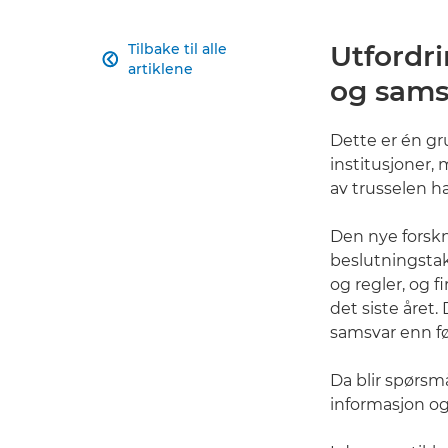
Utfordri
Tilbake til alle

artiklene
og samsv
Dette er én gr
institusjoner,
av trusselen h
Den nye forskn
beslutningstak
og regler, og 
det siste året.
samsvar enn f
Da blir spørsm
informasjon og