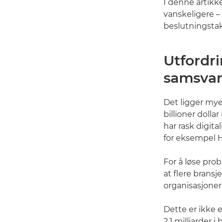
I denne artikke
vanskeligere – 
beslutningstak
Utfordr
samsva
Det ligger mye 
billioner dollar
har rask digita
for eksempel H
For å løse pro
at flere bransj
organisasjoner
Dette er ikke e
2,1 milliarder