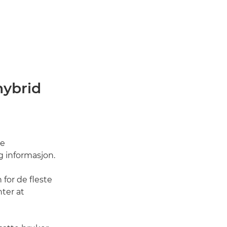
hybrid
ne
g informasjon.
for de fleste
ter at