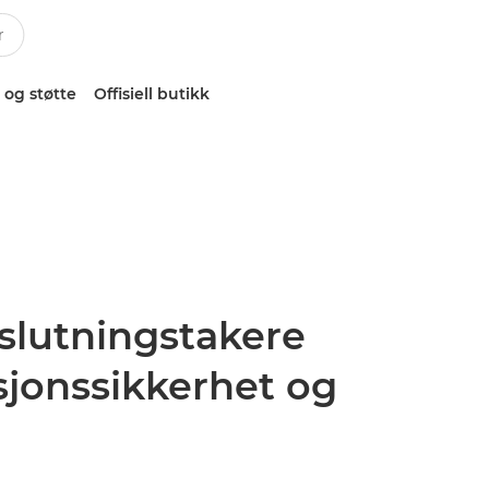
 og støtte
Offisiell butikk
eslutningstakere
sjonssikkerhet og