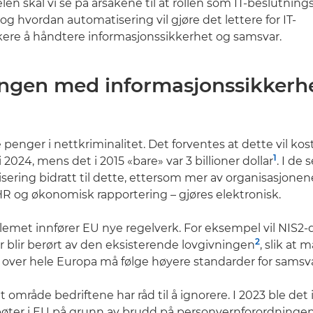
len skal vi se på årsakene til at rollen som IT-beslutnings
og hvordan automatisering vil gjøre det lettere for IT-
ere å håndtere informasjonssikkerhet og samsvar.
ingen med informasjonssikkerh
r
penger i nettkriminalitet. Det forventes at dette vil kos
1
 i 2024, mens det i 2015 «bare» var 3 billioner dollar
. I de
lisering bidratt til dette, ettersom mer av organisasjonene
R og økonomisk rapportering – gjøres elektronisk.
blemet innfører EU nye regelverk. For eksempel vil NIS2-d
2
er blir berørt av den eksisterende lovgivningen
, slik at 
 over hele Europa må følge høyere standarder for samsva
t område bedriftene har råd til å ignorere. I 2023 ble det 
 i bøter i EU på grunn av brudd på personvernforordning