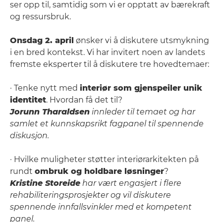
ser opp til, samtidig som vi er opptatt av bærekraft
og ressursbruk.
Onsdag 2. april
ønsker vi å diskutere utsmykning
i en bred kontekst. Vi har invitert noen av landets
fremste eksperter til å diskutere tre hovedtemaer:
· Tenke nytt med
interiør som gjenspeiler unik
identitet
. Hvordan få det til?
Jorunn Tharaldsen
innleder til temaet og har
samlet et kunnskapsrikt fagpanel til spennende
diskusjon.
· Hvilke muligheter støtter interiørarkitekten på
rundt
ombruk og holdbare løsninger
?
Kristine Storeide
har vært engasjert i flere
rehabiliteringsprosjekter og vil diskutere
spennende innfallsvinkler med et kompetent
panel.