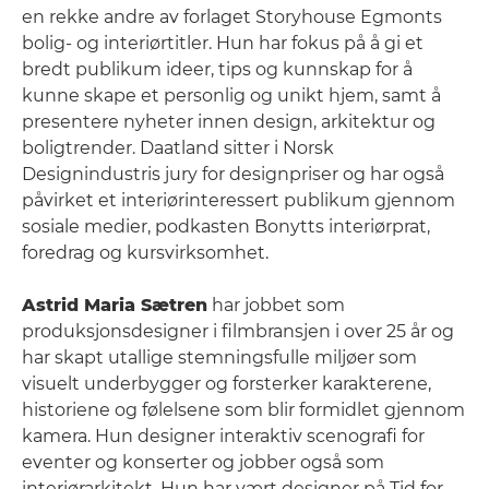
en rekke andre av forlaget Storyhouse Egmonts
bolig- og interiørtitler. Hun har fokus på å gi et
bredt publikum ideer, tips og kunnskap for å
kunne skape et personlig og unikt hjem, samt å
presentere nyheter innen design, arkitektur og
boligtrender. Daatland sitter i Norsk
Designindustris jury for designpriser og har også
påvirket et interiørinteressert publikum gjennom
sosiale medier, podkasten Bonytts interiørprat,
foredrag og kursvirksomhet.
Astrid Maria Sætren
har jobbet som
produksjonsdesigner i filmbransjen i over 25 år og
har skapt utallige stemningsfulle miljøer som
visuelt underbygger og forsterker karakterene,
historiene og følelsene som blir formidlet gjennom
kamera. Hun designer interaktiv scenografi for
eventer og konserter og jobber også som
interiørarkitekt. Hun har vært designer på Tid for