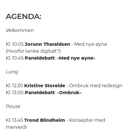
AGENDA:
Velkommen
Kl. 10.05
Jorunn Tharaldsen
- Med nye øyne
(Hvorfor tenke digitalt?)
Kl. 10.45
Paneldebatt
: «
Med nye øyne
»​
Lunsj
Kl. 12.30
Kristine Storeide
- Ombruk med redesign​
Kl. 13.00
Paneldebatt
: «
Ombruk
»​
Pause
Kl. 13.45
Trond Blindheim
- Konsepter med
merverdi