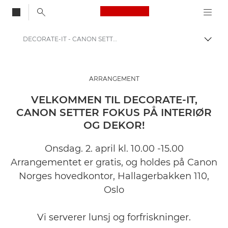
Canon Logo, back to
DECORATE-IT - CANON SETTER FOKUS PÅ INTERIØR OG DEKOR
Aktiv
Canon
Løsninger og tjenester
ARRANGEMENT
Innsikt
VELKOMMEN TIL DECORATE-IT,
CANON SETTER FOKUS PÅ INTERIØR
Arrangementer og webinarer for bedrifter
OG DEKOR!
Onsdag. 2. april kl. 10.00 -15.00
Arrangementet er gratis, og holdes på Canon
Norges hovedkontor, Hallagerbakken 110,
Oslo
Vi serverer lunsj og forfriskninger.