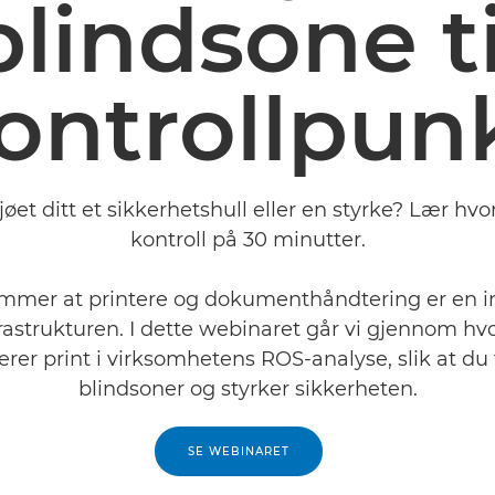
blindsone ti
ontrollpun
jøet ditt et sikkerhetshull eller en styrke? Lær hv
kontroll på 30 minutter.
mer at printere og dokumenthåndtering er en in
frastrukturen. I dette webinaret går vi gjennom h
erer print i virksomhetens ROS-analyse, slik at du 
blindsoner og styrker sikkerheten.
SE WEBINARET