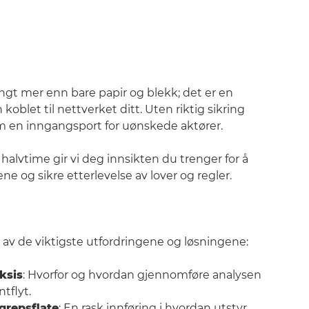
langt mer enn bare papir og blekk; det er en
oblet til nettverket ditt. Uten riktig sikring
 en inngangsport for uønskede aktører.
v halvtime gir vi deg innsikten du trenger for å
ne og sikre etterlevelse av lover og regler.
en av de viktigste utfordringene og løsningene:
ksis
: Hvorfor og hvordan gjennomføre analysen
tflyt.
grepsflate
: En rask innføring i hvordan utstyr