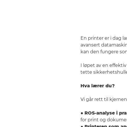
En printer er i dag 
avansert datamaskin k
kan den fungere som
I løpet av en effekti
tette sikkerhetshulle
Hva lærer du?
Vi går rett til kjern
●
ROS-analyse i pra
for print og dokumen
●
Printeren som an