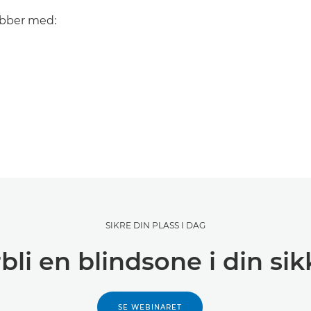
obber med:
SIKRE DIN PLASS I DAG
rbli en blindsone i din si
SE WEBINARET