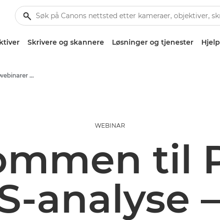
ktiver
Skrivere og skannere
Løsninger og tjenester
Hjelp
Arrangementer og webinarer for bedrifter
WEBINAR
mmen til P
-analyse –