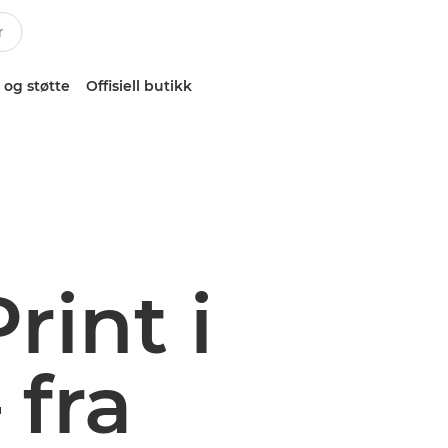
 og støtte
Offisiell butikk
rint i
 fra