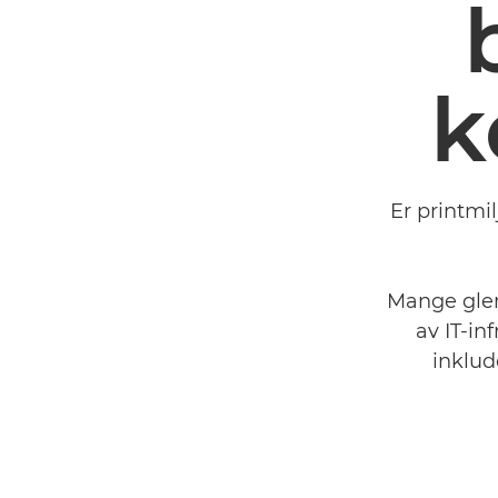
k
Er printmil
Mange glem
av IT-in
inklud