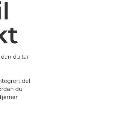
l
kt
ordan du tar
tegrert del
vordan du
fjerner