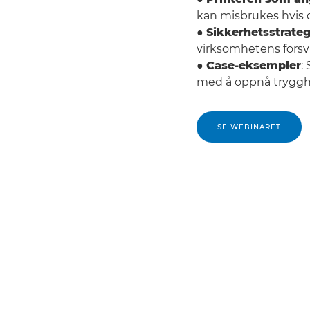
kan misbrukes hvis d
●
Sikkerhetsstrateg
virksomhetens forsv
●
Case-eksempler
:
med å oppnå trygghe
SE WEBINARET