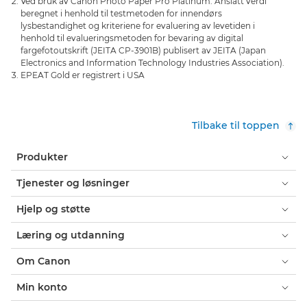
Ved bruk av Canon Photo Paper Pro Platinum. Anslått verdi
beregnet i henhold til testmetoden for innendørs
lysbestandighet og kriteriene for evaluering av levetiden i
henhold til evalueringsmetoden for bevaring av digital
fargefotoutskrift (JEITA CP-3901B) publisert av JEITA (Japan
Electronics and Information Technology Industries Association).
EPEAT Gold er registrert i USA
Tilbake til toppen
Produkter
Tjenester og løsninger
Hjelp og støtte
Læring og utdanning
Om Canon
Min konto