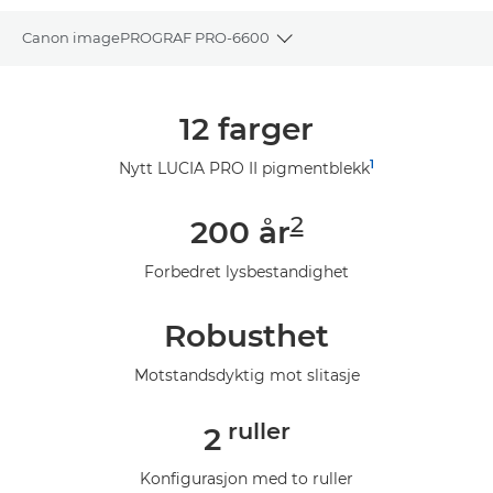
Canon imagePROGRAF PRO-6600
Toggle breadcrumbs
Oversikt
12 farger
Spesifikasjoner
1
Nytt LUCIA PRO II pigmentblekk
Galleri
2
200 år
Støtte
Forbedret lysbestandighet
Robusthet
Motstandsdyktig mot slitasje
ruller
2
Konfigurasjon med to ruller