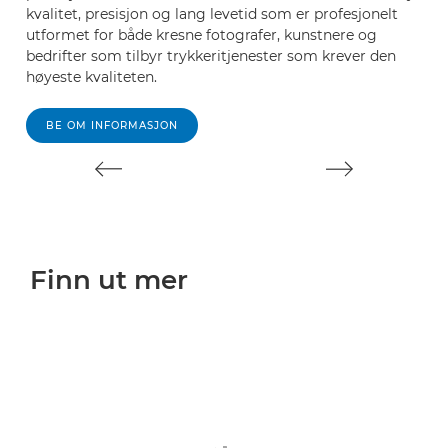
kvalitet, presisjon og lang levetid som er profesjonelt
og
utformet for både kresne fotografer, kunstnere og
us
bedrifter som tilbyr trykkeritjenester som krever den
høyeste kvaliteten.
BE OM INFORMASJON
Finn ut mer