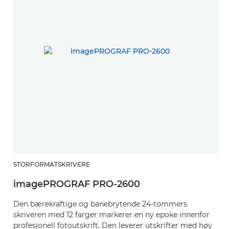
STORFORMATSKRIVERE
S
imagePROGRAF PRO-2600
i
Den bærekraftige og banebrytende 24-tommers
Pr
skriveren med 12 farger markerer en ny epoke innenfor
m
profesjonell fotoutskrift. Den leverer utskrifter med høy
sk