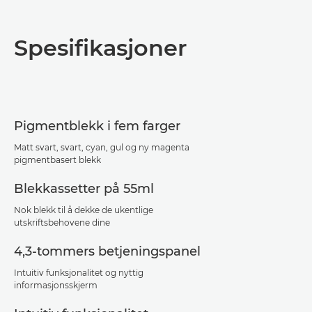
Oversikt
Spesifikasjoner
Spesifikasjoner
Støtte
Pigmentblekk i fem farger
PDF-nedlasting
Matt svart, svart, cyan, gul og ny magenta
pigmentbasert blekk
Blekkassetter på 55ml
Nok blekk til å dekke de ukentlige
utskriftsbehovene dine
4,3-tommers betjeningspanel
Intuitiv funksjonalitet og nyttig
informasjonsskjerm