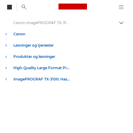
Canon Logo, back to
Canon imagePROGRAF TX-3100-skriver – spesifikasjon
Aktiv
Canon
Løsninger og tjenester
Produkter og løsninger
High-Quality Large Format Printers for CAD/GIS and Stunning Graphics
imagePROGRAF TX-3100: Hastighet og kvalitet i storformatutskrift