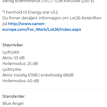
Vanlig strømforbruk (TEC)*: 0,38 kWt/uke (230 V)
*I henhold til Energy star v3.2
Du finner detaljert informasjon om Lot26-forskriften
på
http://www.canon-
europe.com/For_Work/Lot26/index.aspx
Støynivåer
Lydtrykk:
Aktiv: 53 dB
Hvilemodus: 25 dB
Lydstyrke:
Aktiv: tosidig 67dB / enkeltsidig 68dB
Hvilemodus: 40 dB
Standarder
Blue Angel