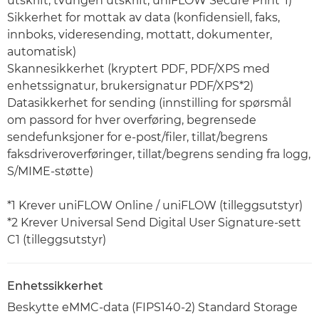
utskrift, tvungen utskrift, uniFLOW Secure Print*1)
Sikkerhet for mottak av data (konfidensiell, faks,
innboks, videresending, mottatt, dokumenter,
automatisk)
Skannesikkerhet (kryptert PDF, PDF/XPS med
enhetssignatur, brukersignatur PDF/XPS*2)
Datasikkerhet for sending (innstilling for spørsmål
om passord for hver overføring, begrensede
sendefunksjoner for e-post/filer, tillat/begrens
faksdriveroverføringer, tillat/begrens sending fra logg,
S/MIME-støtte)
*1 Krever uniFLOW Online / uniFLOW (tilleggsutstyr)
*2 Krever Universal Send Digital User Signature-sett
C1 (tilleggsutstyr)
Enhetssikkerhet
Beskytte eMMC-data (FIPS140-2) Standard Storage