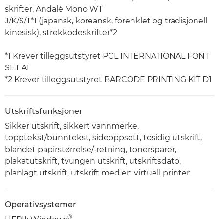
skrifter, Andalé Mono WT
J/K/S/T*1 (japansk, koreansk, forenklet og tradisjonell
kinesisk), strekkodeskrifter*2
*1 Krever tilleggsutstyret PCL INTERNATIONAL FONT
SET A1
*2 Krever tilleggsutstyret BARCODE PRINTING KIT D1
Utskriftsfunksjoner
Sikker utskrift, sikkert vannmerke,
topptekst/bunntekst, sideoppsett, tosidig utskrift,
blandet papirstørrelse/-retning, tonersparer,
plakatutskrift, tvungen utskrift, utskriftsdato,
planlagt utskrift, utskrift med en virtuell printer
Operativsystemer
®