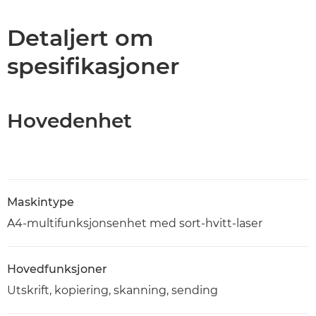
Spesifikasjoner
Detaljert om
spesifikasjoner
Støtte
PDF-nedlasting
Hovedenhet
Maskintype
A4-multifunksjonsenhet med sort-hvitt-laser
Hovedfunksjoner
Utskrift, kopiering, skanning, sending