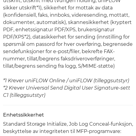
utskrift, utskrift med tvungen holding, uniFLOW
sikker utskrift*1), sikkerhet for mottak av data
(konfidensiell, faks, innboks, videresending, mottatt,
dokumenter, automatisk), skannesikkerhet (kryptert
PDF, enhetssignatur PDF/XPS, brukersignatur
PDF/XPS*2), datasikkerhet for sending (innstilling for
spørsmål om passord for hver overføring, begrensede
sendefunksjoner for e-post/filer, bekrefte FAX-
nummer, tillat/begrens faksdriveroverføringer,
tillat/begrens sending fra logg, S/MIME-støtte)
*1 Krever uniFLOW Online / uniFLOW (tilleggsutstyr)
*2 Krever Universal Send Digital User Signature-sett
C1 (tilleggsutstyr)
Enhetssikkerhet
Standard Storage Initialize, Job Log Conceal-funksjon,
beskyttelse av integriteten til MFP-programvare: