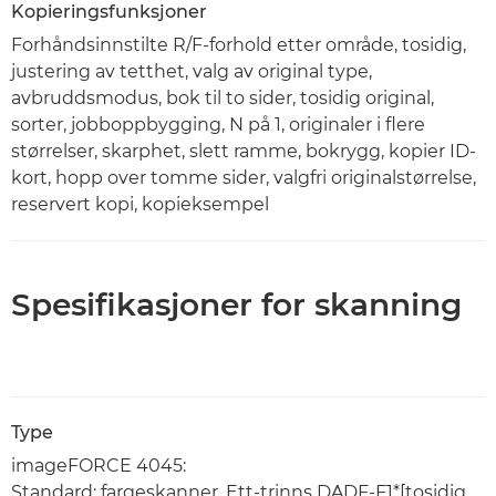
Kopieringsfunksjoner
Forhåndsinnstilte R/F-forhold etter område, tosidig,
justering av tetthet, valg av original type,
avbruddsmodus, bok til to sider, tosidig original,
sorter, jobboppbygging, N på 1, originaler i flere
størrelser, skarphet, slett ramme, bokrygg, kopier ID-
kort, hopp over tomme sider, valgfri originalstørrelse,
reservert kopi, kopieksempel
Spesifikasjoner for skanning
Type
imageFORCE 4045:
Standard: fargeskanner, Ett-trinns DADF-F1*[tosidig