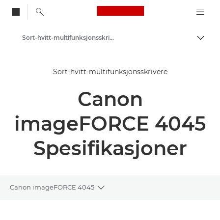
Canon Logo, back to
Sort-hvitt-multifunksjonsskrivere
Aktiv
Canon
Sort-hvitt-multifunksjonsskrivere
Løsninger og tjenester
Canon
Produkter og løsninger
Skrivere og faksmaskiner til bedrifter
imageFORCE 4045
Multifunksjonsskrivere – Kompakte skrivere
Spesifikasjoner
Canon imageFORCE 4045
Toggle breadcrumbs
Oversikt