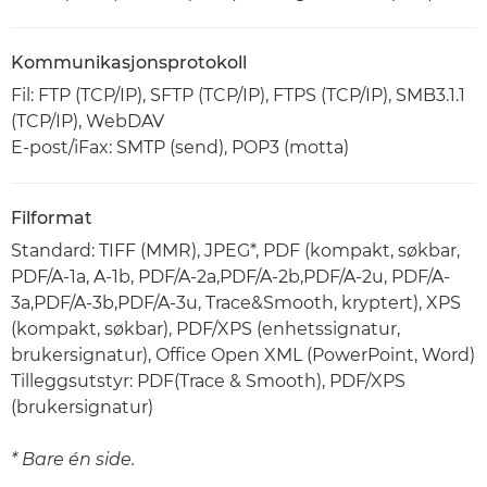
Kommunikasjonsprotokoll
Fil: FTP (TCP/IP), SFTP (TCP/IP), FTPS (TCP/IP), SMB3.1.1
(TCP/IP), WebDAV
E‐post/iFax: SMTP (send), POP3 (motta)
Filformat
Standard: TIFF (MMR), JPEG*, PDF (kompakt, søkbar,
PDF/A-1a, A-1b, PDF/A-2a,PDF/A-2b,PDF/A-2u, PDF/A-
3a,PDF/A-3b,PDF/A-3u, Trace&Smooth, kryptert), XPS
(kompakt, søkbar), PDF/XPS (enhetssignatur,
brukersignatur), Office Open XML (PowerPoint, Word)
Tilleggsutstyr: PDF(Trace & Smooth), PDF/XPS
(brukersignatur)
* Bare én side.