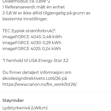
Dvalemodus: ca. 0,8W*2
1 Referanseverdi: målt én enhet
2 0,8 W er ikke alltid tilgjengelig på grunn av
bestemte innstillinger.
TEC (typisk strømforbruk)*:
imageFORCE 4045: 0,48 kWh
imageFORCE 4030: 0,29 kWh
imageFORCE 4025: 0,24 kWh
*I henhold til USA Energy Star 3.2
Du finner detaljert informasjon om
økodesigndirektivets Lot6/26 på:
https://www.canon.no/for_work/lot26/
Støynivåer
Lydstyrkenivå (LWA,m)