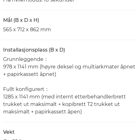
Mål (B x D x H)
565 x 712 x 862 mm
Installasjonsplass (B x D)
Grunnleggende：
978 x 1141 mm (høyre deksel og multiarkmater åpnet
+ papirkassett åpnet)
Fullt konfigurert：
1285 x 1141 mm (med internt etterbehandlerbrett
trukket ut maksimalt + kopibrett T2 trukket ut
maksimalt + papirkassett åpen)
Vekt