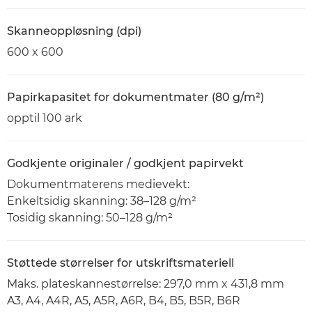
Skanneoppløsning (dpi)
600 x 600
Papirkapasitet for dokumentmater (80 g/m²)
opptil 100 ark
Godkjente originaler / godkjent papirvekt
Dokumentmaterens medievekt:
Enkeltsidig skanning: 38–128 g/m²
Tosidig skanning: 50–128 g/m²
Støttede størrelser for utskriftsmateriell
Maks. plateskannestørrelse: 297,0 mm x 431,8 mm
A3, A4, A4R, A5, A5R, A6R, B4, B5, B5R, B6R