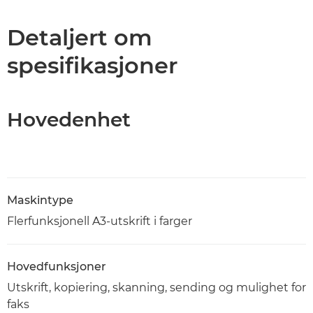
Spesifikasjoner
Detaljert om
spesifikasjoner
Støtte
PDF-nedlasting
Hovedenhet
Maskintype
Flerfunksjonell A3-utskrift i farger
Hovedfunksjoner
Utskrift, kopiering, skanning, sending og mulighet for
faks