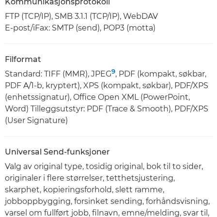
Kommunikasjonsprotokoll
FTP (TCP/IP), SMB 3.1.1 (TCP/IP), WebDAV
E-post/iFax: SMTP (send), POP3 (motta)
Filformat
9
Standard: TIFF (MMR), JPEG
, PDF (kompakt, søkbar,
PDF A/1-b, kryptert), XPS (kompakt, søkbar), PDF/XPS
(enhetssignatur), Office Open XML (PowerPoint,
Word) Tilleggsutstyr: PDF (Trace & Smooth), PDF/XPS
(User Signature)
Universal Send-funksjoner
Valg av original type, tosidig original, bok til to sider,
originaler i flere størrelser, tetthetsjustering,
skarphet, kopieringsforhold, slett ramme,
jobboppbygging, forsinket sending, forhåndsvisning,
varsel om fullført jobb, filnavn, emne/melding, svar til,