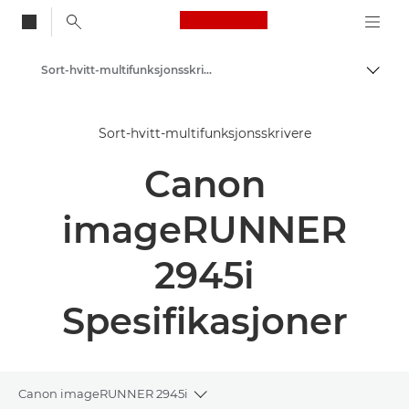
Canon Logo, back to
Sort-hvitt-multifunksjonsskrivere
Aktiv
Canon
Sort-hvitt-multifunksjonsskrivere
Løsninger og tjenester
Canon
Produkter og løsninger
Skrivere og faksmaskiner til bedrifter
imageRUNNER
Multifunksjonsskrivere – Kompakte skrivere
2945i
Spesifikasjoner
Canon imageRUNNER 2945i
Toggle breadcrumbs