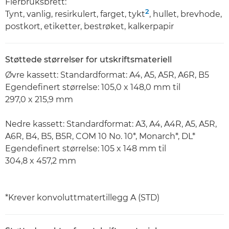
Flerbruksbrett:
2
Tynt, vanlig, resirkulert, farget, tykt
, hullet, brevhode,
postkort, etiketter, bestrøket, kalkerpapir
Støttede størrelser for utskriftsmateriell
Øvre kassett: Standardformat: A4, A5, A5R, A6R, B5
Egendefinert størrelse: 105,0 x 148,0 mm til
297,0 x 215,9 mm
Nedre kassett: Standardformat: A3, A4, A4R, A5, A5R,
A6R, B4, B5, B5R, COM 10 No. 10*, Monarch*, DL*
Egendefinert størrelse: 105 x 148 mm til
304,8 x 457,2 mm
*Krever konvoluttmatertillegg A (STD)