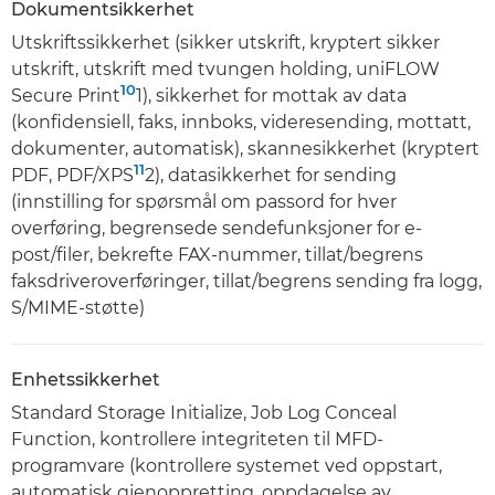
Dokumentsikkerhet
Utskriftssikkerhet (sikker utskrift, kryptert sikker
utskrift, utskrift med tvungen holding, uniFLOW
10
Secure Print
1), sikkerhet for mottak av data
(konfidensiell, faks, innboks, videresending, mottatt,
dokumenter, automatisk), skannesikkerhet (kryptert
11
PDF, PDF/XPS
2), datasikkerhet for sending
(innstilling for spørsmål om passord for hver
overføring, begrensede sendefunksjoner for e-
post/filer, bekrefte FAX-nummer, tillat/begrens
faksdriveroverføringer, tillat/begrens sending fra logg,
S/MIME-støtte)
Enhetssikkerhet
Standard Storage Initialize, Job Log Conceal
Function, kontrollere integriteten til MFD-
programvare (kontrollere systemet ved oppstart,
automatisk gjenoppretting, oppdagelse av