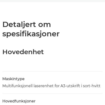
Oversikt
Spesifikasjoner
Detaljert om
spesifikasjoner
Støtte
PDF-nedlasting
Hovedenhet
Maskintype
Multifunksjonell laserenhet for A3-utskrift i sort-hvitt
Hovedfunksjoner