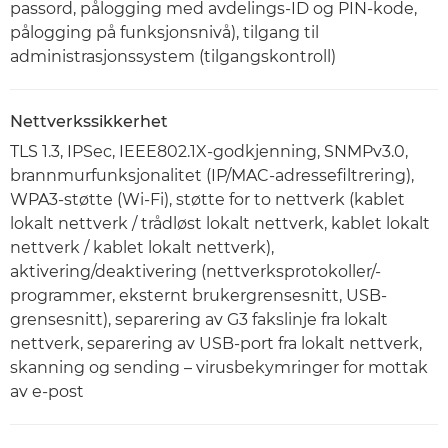
passord, pålogging med avdelings-ID og PIN-kode,
pålogging på funksjonsnivå), tilgang til
administrasjonssystem (tilgangskontroll)
Nettverkssikkerhet
TLS 1.3, IPSec, IEEE802.1X-godkjenning, SNMPv3.0,
brannmurfunksjonalitet (IP/MAC-adressefiltrering),
WPA3-støtte (Wi-Fi), støtte for to nettverk (kablet
lokalt nettverk / trådløst lokalt nettverk, kablet lokalt
nettverk / kablet lokalt nettverk),
aktivering/deaktivering (nettverksprotokoller/-
programmer, eksternt brukergrensesnitt, USB-
grensesnitt), separering av G3 fakslinje fra lokalt
nettverk, separering av USB-port fra lokalt nettverk,
skanning og sending – virusbekymringer for mottak
av e-post