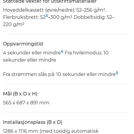
Støttede vekter for utskriftsmaterialer
Hoveddelkassett (øvre/nedre): 52–256 g/m²,
3
Flerbruksbrett: 52
–300 g/m² Dobbeltsidig: 52–
220 g/m²
Oppvarmingstid
4
4 sekunder eller mindre
Fra hvilemodus: 10
sekunder eller mindre
5
Fra strømmen slås på: 10 sekunder eller mindre
Mål (B x D x H)
565 x 687 x 891 mm
Installasjonsplass (B x D)
1286 x 1116 mm (med tosidig automatisk