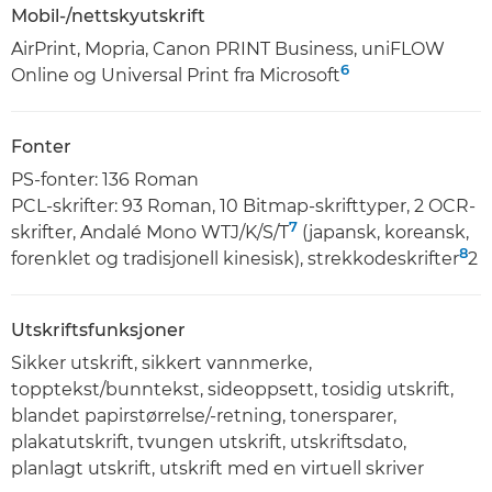
Mobil-/nettskyutskrift
AirPrint, Mopria, Canon PRINT Business, uniFLOW
6
Online og Universal Print fra Microsoft
Fonter
PS-fonter: 136 Roman
PCL-skrifter: 93 Roman, 10 Bitmap-skrifttyper, 2 OCR-
7
skrifter, Andalé Mono WTJ/K/S/T
(japansk, koreansk,
8
forenklet og tradisjonell kinesisk), strekkodeskrifter
2
Utskriftsfunksjoner
Sikker utskrift, sikkert vannmerke,
topptekst/bunntekst, sideoppsett, tosidig utskrift,
blandet papirstørrelse/-retning, tonersparer,
plakatutskrift, tvungen utskrift, utskriftsdato,
planlagt utskrift, utskrift med en virtuell skriver