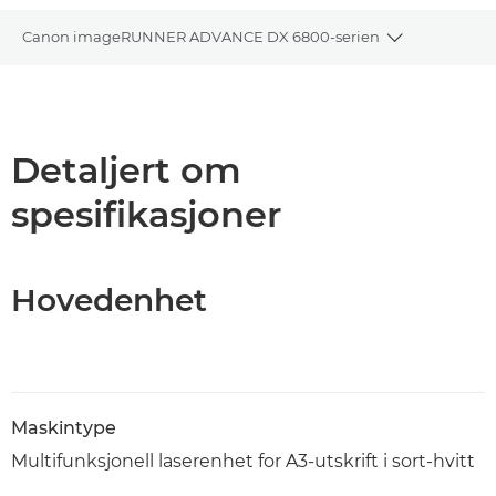
Canon imageRUNNER ADVANCE DX 6800-serien
Toggle brea
Oversikt
Spesifikasjoner
Detaljert om
spesifikasjoner
PDF-nedlasting
Hovedenhet
Maskintype
Multifunksjonell laserenhet for A3-utskrift i sort-hvitt