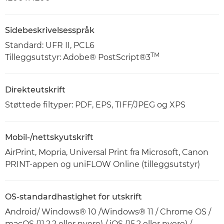
Sidebeskrivelsesspråk
Standard: UFR II, PCL6
TM
Tilleggsutstyr: Adobe® PostScript®3
Direkteutskrift
Støttede filtyper: PDF, EPS, TIFF/JPEG og XPS
Mobil-/nettskyutskrift
AirPrint, Mopria, Universal Print fra Microsoft, Canon
PRINT-appen og uniFLOW Online (tilleggsutstyr)
OS-standardhastighet for utskrift
Android/ Windows® 10 /Windows® 11 / Chrome OS /
macOS (11.2.2 eller nyere) / iOS (15.2 eller nyere) /