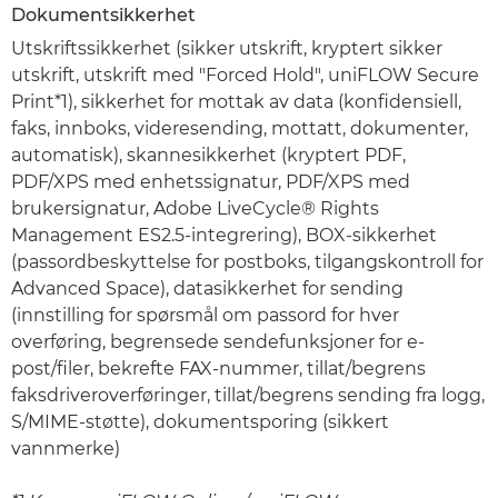
Dokumentsikkerhet
Utskriftssikkerhet (sikker utskrift, kryptert sikker
utskrift, utskrift med "Forced Hold", uniFLOW Secure
Print*1), sikkerhet for mottak av data (konfidensiell,
faks, innboks, videresending, mottatt, dokumenter,
automatisk), skannesikkerhet (kryptert PDF,
PDF/XPS med enhetssignatur, PDF/XPS med
brukersignatur, Adobe LiveCycle® Rights
Management ES2.5-integrering), BOX-sikkerhet
(passordbeskyttelse for postboks, tilgangskontroll for
Advanced Space), datasikkerhet for sending
(innstilling for spørsmål om passord for hver
overføring, begrensede sendefunksjoner for e-
post/filer, bekrefte FAX-nummer, tillat/begrens
faksdriveroverføringer, tillat/begrens sending fra logg,
S/MIME-støtte), dokumentsporing (sikkert
vannmerke)