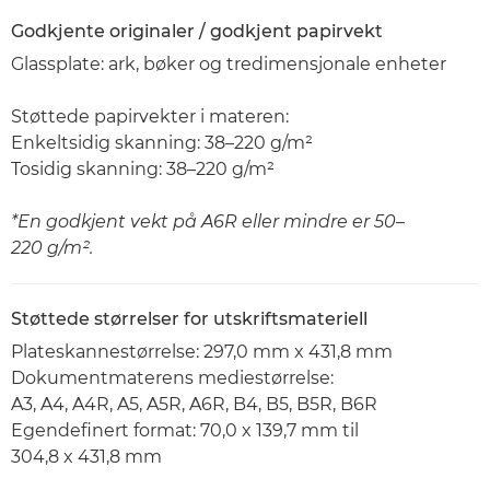
Godkjente originaler / godkjent papirvekt
Glassplate: ark, bøker og tredimensjonale enheter
Støttede papirvekter i materen:
Enkeltsidig skanning: 38–220 g/m²
Tosidig skanning: 38–220 g/m²
*En godkjent vekt på A6R eller mindre er 50–
220 g/m².
Støttede størrelser for utskriftsmateriell
Plateskannestørrelse: 297,0 mm x 431,8 mm
Dokumentmaterens mediestørrelse:
A3, A4, A4R, A5, A5R, A6R, B4, B5, B5R, B6R
Egendefinert format: 70,0 x 139,7 mm til
304,8 x 431,8 mm