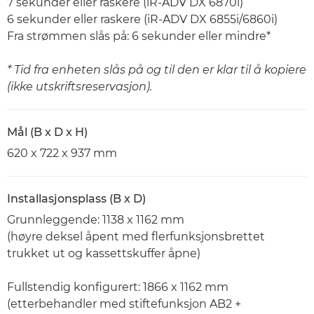
7 sekunder eller raskere (iR-ADV DX 6870i)
6 sekunder eller raskere (iR-ADV DX 6855i/6860i)
Fra strømmen slås på: 6 sekunder eller mindre*
* Tid fra enheten slås på og til den er klar til å kopiere
(ikke utskriftsreservasjon).
Mål (B x D x H)
620 x 722 x 937 mm
Installasjonsplass (B x D)
Grunnleggende: 1138 x 1162 mm
(høyre deksel åpent med flerfunksjonsbrettet
trukket ut og kassettskuffer åpne)
Fullstendig konfigurert: 1866 x 1162 mm
(etterbehandler med stiftefunksjon AB2 +