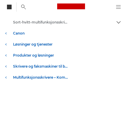
Canon Logo, back to
Sort-hvitt-multifunksjonsskrivere
Aktiv
Canon
Løsninger og tjenester
Produkter og løsninger
Skrivere og faksmaskiner til bedrifter
Multifunksjonsskrivere – Kompakte skrivere