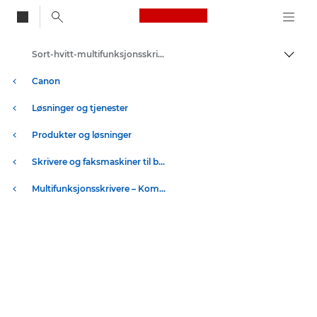
Canon Logo, back to
Sort-hvitt-multifunksjonsskrivere
Aktiv
Canon
Løsninger og tjenester
Produkter og løsninger
Skrivere og faksmaskiner til bedrifter
Multifunksjonsskrivere – Kompakte skrivere