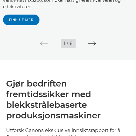
varioPRINT iX3200, som øker hastigheten, kvaliteten og
effektiviteten.
FINN UT MER
1
/
8
Gjør bedriften
fremtidssikker med
blekkstrålebaserte
produksjonsmaskiner
Utforsk Canons eksklusive innsiktsrapport for å