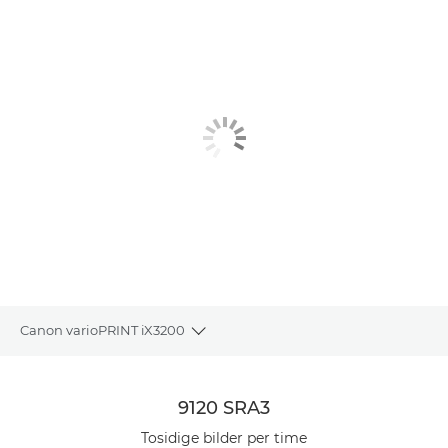
Canon varioPRINT iX3200
Toggle breadcrumbs
Oversikt
9120 SRA3
Spesifikasjoner
Tosidige bilder per time