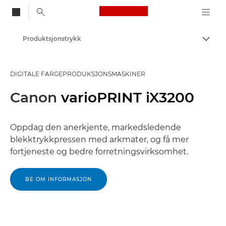
Canon Logo, back to
Produktsjonstrykk
Aktiv
Canon
DIGITALE FARGEPRODUKSJONSMASKINER
Løsninger og tjenester
Canon
varioPRINT iX3200
Produkter og løsninger
Oppdag den anerkjente, markedsledende
blekktrykkpressen med arkmater, og få mer
fortjeneste og bedre forretningsvirksomhet.
BE OM INFORMASJON