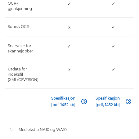
OCR-
✓
✓
gjenkjenning
Sonisk OCR
x
✓
Snarveier for
✓
✓
skannejobber
Utdata for
x
✓
indeksfil
(XML/CSV/JSON)
Spesifikasjon
Spesifikasjon


[pdf, 1452 kb]
[pdf, 1452 kb]
Med ekstra NA10 og WA10