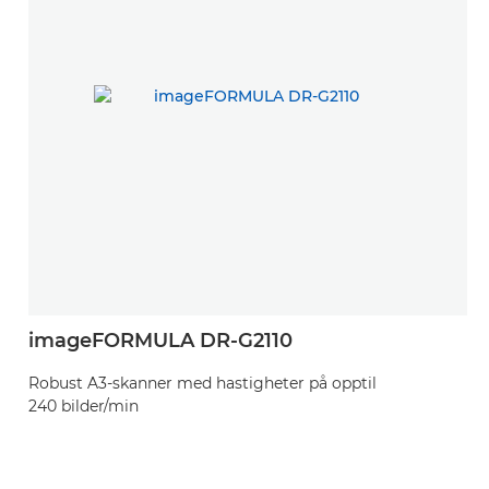
imageFORMULA DR-G2110
[
Robust A3-skanner med hastigheter på opptil
A
240 bilder/min
o