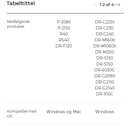
Tabelltittel
1-2
of
4
Medfølgende
P-208II
DR-C225II
produkter
P-215II
DR-C230
R40
DR-C240
RS40
DR-M160II
DR-F120
DR-M1060II
DR-M260
DR-S130
DR-S150
DR-6030C
DR-G2090
DR-G2110
DR-G2140
DR-X10C
Kompatibel med
Windows og Mac
Windows
OS