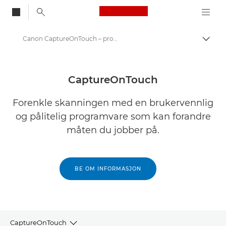
Canon Logo, back to
Canon CaptureOnTouch – programvare for bedrifter
Aktiv
Canon
Løsninger og tjenester
CaptureOnTouch
Produkter og løsninger
Forenkle skanningen med en brukervennlig
og pålitelig programvare som kan forandre
Programvare for bedrifter
måten du jobber på.
BE OM INFORMASJON
CaptureOnTouch