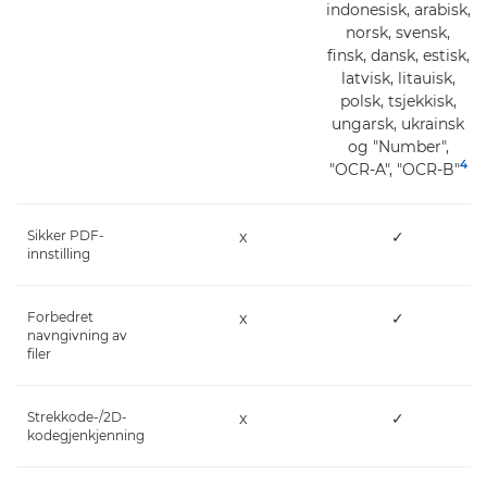
indonesisk, arabisk,
norsk, svensk,
finsk, dansk, estisk,
latvisk, litauisk,
polsk, tsjekkisk,
ungarsk, ukrainsk
og "Number",
4
"OCR-A", "OCR-B"
Sikker PDF-
x
✓
innstilling
Forbedret
x
✓
navngivning av
filer
Strekkode-/2D-
x
✓
kodegjenkjenning