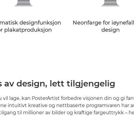
matisk designfunksjon
Neonfarge for iøynefa
or plakatproduksjon
design
 av design, lett tilgjengelig
vil lage, kan PosterArtist forbedre visjonen din og gi fan
nne intuitivt kreative og nettbaserte programvaren har 
ilgang til millioner av bilder og kraftige fargeuttrykk – hel