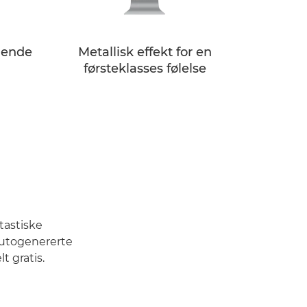
llende
Metallisk effekt for en
førsteklasses følelse
tastiske
autogenererte
t gratis.