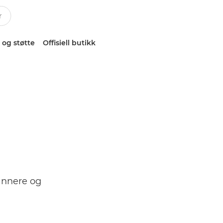
 og støtte
Offisiell butikk
bannere og