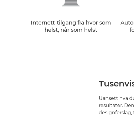
Internett-tilgang fra hvor som
Auto
helst, når som helst
f
Tusenvis
Uansett hva du 
resultater. De
designforslag, t