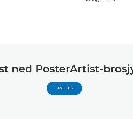
st ned PosterArtist-brosj
LAST NED