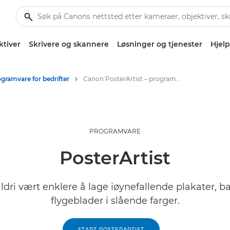
ktiver
Skrivere og skannere
Løsninger og tjenester
Hjelp
gramvare for bedrifter
Canon PosterArtist – programvare for bedrifter
PROGRAMVARE
PosterArtist
ldri vært enklere å lage iøynefallende plakater, 
flygeblader i slående farger.
START POSTERARTIST