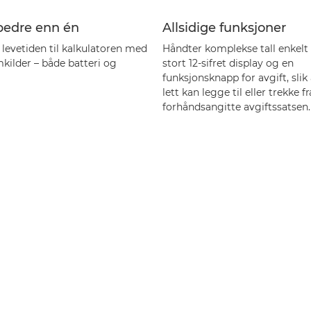
 bedre enn én
Allsidige funksjoner
 levetiden til kalkulatoren med
Håndter komplekse tall enkelt
kilder – både batteri og
stort 12-sifret display og en
funksjonsknapp for avgift, slik
lett kan legge til eller trekke f
forhåndsangitte avgiftssatsen.