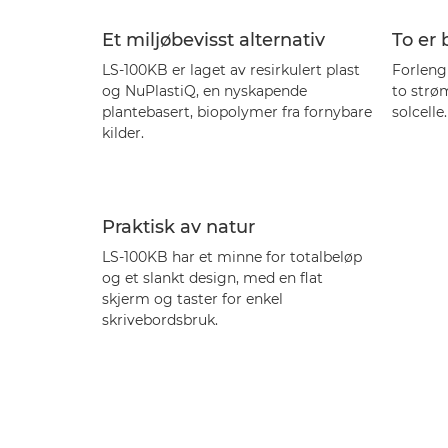
Et miljøbevisst alternativ
To er
LS-100KB er laget av resirkulert plast
Forleng
og NuPlastiQ, en nyskapende
to strøm
plantebasert, biopolymer fra fornybare
solcelle.
kilder.
Praktisk av natur
LS-100KB har et minne for totalbeløp
og et slankt design, med en flat
skjerm og taster for enkel
skrivebordsbruk.