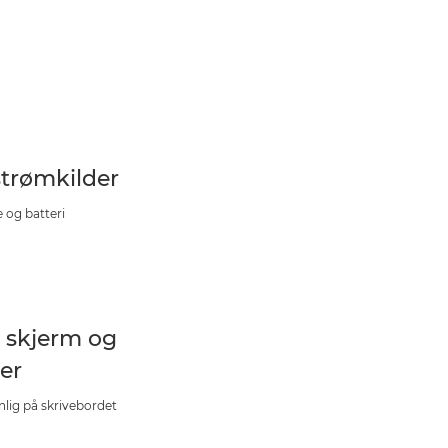
strømkilder
e og batteri
t skjerm og
ter
nlig på skrivebordet