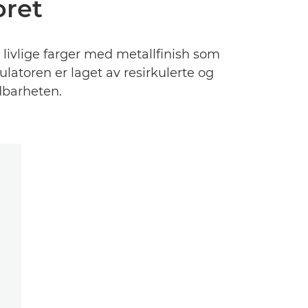
oret
 livlige farger med metallfinish som
atoren er laget av resirkulerte og
dbarheten.