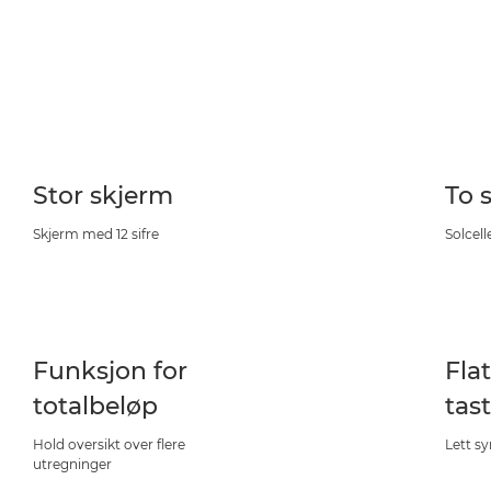
Stor skjerm
To 
Skjerm med 12 sifre
Solcell
Funksjon for
Fla
totalbeløp
tas
Hold oversikt over flere
Lett sy
utregninger