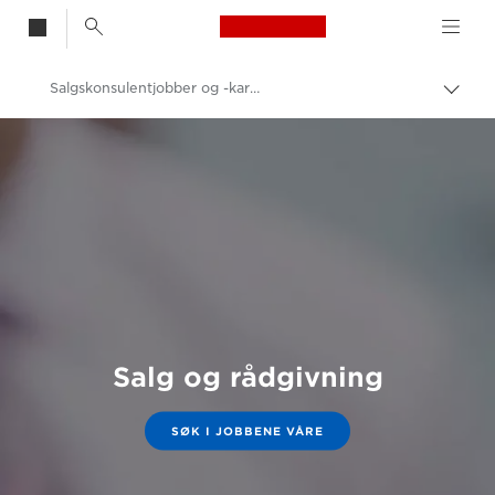
Canon Logo, back t
Salgskonsulentjobber og -karrierer
Aktiv
brød
Canon
Karriere- og jobbmuligheter i Canon.
Salg og rådgivning
SØK I JOBBENE VÅRE