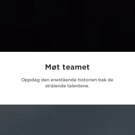
Møt teamet
Oppdag den enestående historien bak de
strålende talentene.