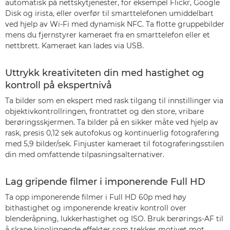
automatisk på nettskytjenester, for eksempel Flickr, Google
Disk og irista, eller overfør til smarttelefonen umiddelbart
ved hjelp av Wi-Fi med dynamisk NFC. Ta flotte gruppebilder
mens du fjernstyrer kameraet fra en smarttelefon eller et
nettbrett. Kameraet kan lades via USB.
Uttrykk kreativiteten din med hastighet og
kontroll på ekspertnivå
Ta bilder som en ekspert med rask tilgang til innstillinger via
objektivkontrollringen, frontrattet og den store, vribare
berøringsskjermen. Ta bilder på en sikker måte ved hjelp av
rask, presis 0,12 sek autofokus og kontinuerlig fotografering
med 5,9 bilder/sek. Finjuster kameraet til fotograferingsstilen
din med omfattende tilpasningsalternativer.
Lag gripende filmer i imponerende Full HD
Ta opp imponerende filmer i Full HD 60p med høy
bithastighet og imponerende kreativ kontroll over
blenderåpning, lukkerhastighet og ISO. Bruk berørings-AF til
å skape kinolignende effekter som trekker motivet mot