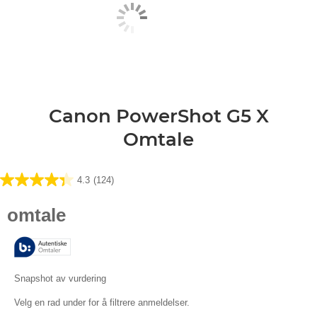
Canon PowerShot G5 X
Omtale
4.3
(124)
4.3
av
5
stjerner.
124
omtaler