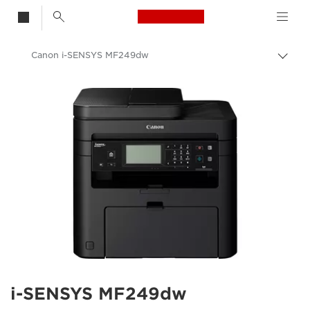
Canon Logo, back t
Canon i-SENSYS MF249dw
Aktiv
brød
Canon
i-SENSYS MF249dw