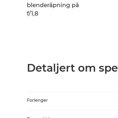
blenderåpning på
f/1,8
Detaljert om spe
Forlenger