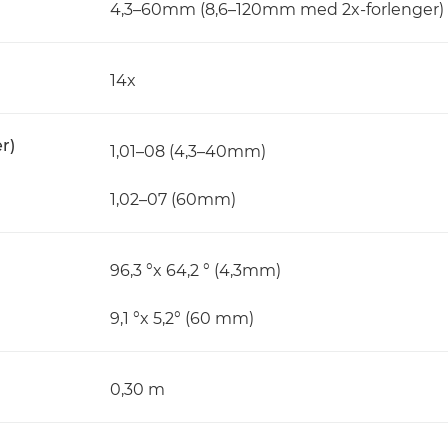
4,3–60mm (8,6–120mm med 2x-forlenger)
14x
r)
1,01–08 (4,3–40mm)
1,02–07 (60mm)
96,3 °x 64,2 ° (4,3mm)
9,1 °x 5,2° (60 mm)
0,30 m