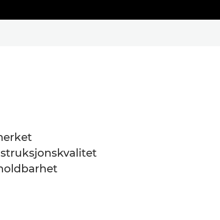
erket
struksjonskvalitet
holdbarhet