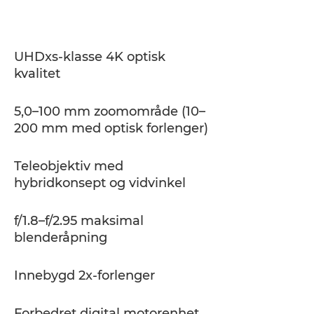
Spesifikasjoner
Støtte
UHDxs-klasse 4K optisk
kvalitet
5,0–100 mm zoomområde (10–
200 mm med optisk forlenger)
Teleobjektiv med
hybridkonsept og vidvinkel
f/1.8–f/2.95 maksimal
blenderåpning
Innebygd 2x-forlenger
Forbedret digital motorenhet