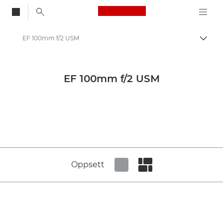
Canon Logo, back to
EF 100mm f/2 USM
Aktiv
Canon
Canons kameraobjektiver
EF 100mm f/2 USM
Canon EF 100mm f/2 USM - Lenses - Camera & Photo lenses
Oppsett
Set tiled view
Set masonry view