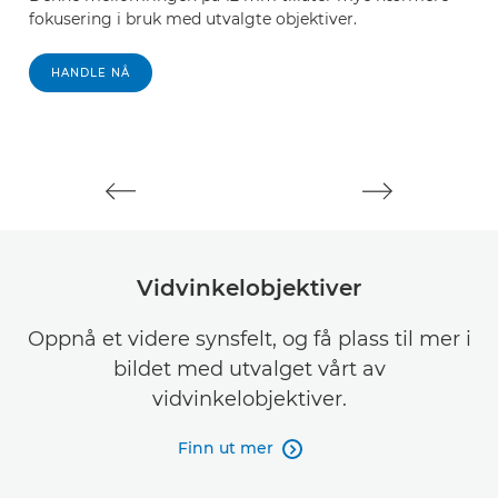
fokusering i bruk med utvalgte objektiver.
k
f
s
HANDLE NÅ
k
Vidvinkelobjektiver
Oppnå et videre synsfelt, og få plass til mer i
bildet med utvalget vårt av
vidvinkelobjektiver.
Finn ut mer
