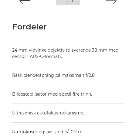
1
/
1
Fordeler
24 mm vidvinkelobjektiv (tilsvarende 38 mm med
sensor i APS-C-format).
Rask blenderåpning på maksimalt f/2,8.
Bildestabilisator med opptil fire trinn.
Ultrasonisk autofokusmekanisme.
Nærfokuseringsavstand på 0,2 m