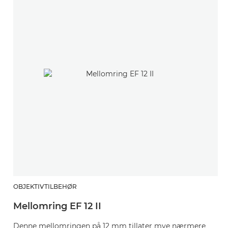
OBJEKTIVTILBEHØR
O
Mellomring EF 12 II
M
Denne mellomringen på 12 mm tillater mye nærmere
D