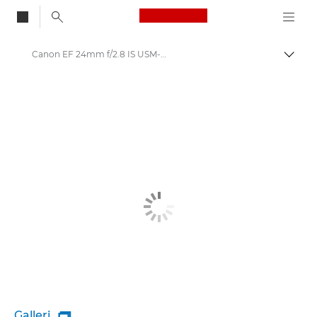
Canon Logo, back to
Canon EF 24mm f/2.8 IS USM-objektiv
Aktiv
Canon
Canons kameraobjektiver
Galleri
