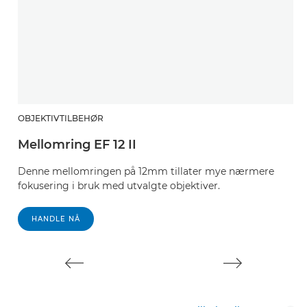
OBJEKTIVTILBEHØR
O
Mellomring EF 12 II
M
Denne mellomringen på 12mm tillater mye nærmere
D
fokusering i bruk med utvalgte objektiver.
f
HANDLE NÅ