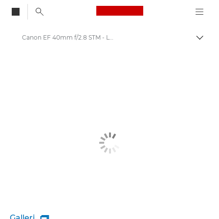
Canon Logo, back to
Canon EF 40mm f/2.8 STM - Lenses - Camera & Photo lenses
Aktiv
Canon
Canons kameraobjektiver
Galleri
