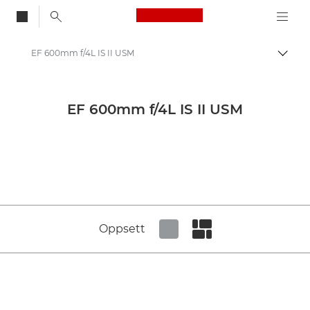
Canon Logo, back to
EF 600mm f/4L IS II USM
Aktiv
Canon
Canons kameraobjektiver
EF 600mm f/4L IS II USM
Canon EF 600mm f/4L IS II USM - Lenses - Camera & Photo lenses
Oppsett
Set tiled view
Set masonry view