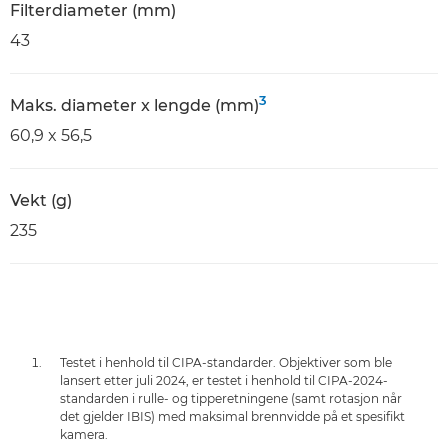
Filterdiameter (mm)
43
3
Maks. diameter x lengde (mm)
60,9 x 56,5
Vekt (g)
235
Testet i henhold til CIPA-standarder. Objektiver som ble
lansert etter juli 2024, er testet i henhold til CIPA-2024-
standarden i rulle- og tipperetningene (samt rotasjon når
det gjelder IBIS) med maksimal brennvidde på et spesifikt
kamera.