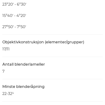
23°20′ - 6°30′
15°40′ - 4°20′
27°50′ - 7°50′
Objektivkonstruksjon (elementer/grupper)
17/11
Antall blenderlameller
7
Minste blenderåpning
22-32¹