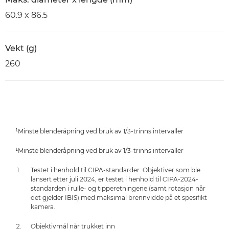
60.9 x 86.5
Vekt (g)
260
¹Minste blenderåpning ved bruk av 1/3-trinns intervaller
¹Minste blenderåpning ved bruk av 1/3-trinns intervaller
Testet i henhold til CIPA-standarder. Objektiver som ble
lansert etter juli 2024, er testet i henhold til CIPA-2024-
standarden i rulle- og tipperetningene (samt rotasjon når
det gjelder IBIS) med maksimal brennvidde på et spesifikt
kamera.
Objektivmål når trukket inn