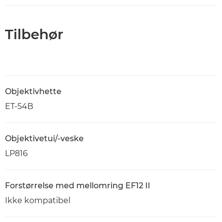
Tilbehør
Objektivhette
ET-54B
Objektivetui/-veske
LP816
Forstørrelse med mellomring EF12 II
Ikke kompatibel