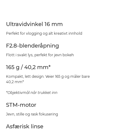
Spesifikasjoner
Støtte
Ultravidvinkel 16 mm
Perfekt for vlogging og alt kreativt innhold
F2.8-blenderåpning
Flott i svakt lys, perfekt for jevn bokeh
165 g / 40,2 mm*
Kompakt, lett design. Veier 165 g og måler bare
40,2 mm*
*Objektivmål når trukket inn
STM-motor
Jevn, stille og rask fokusering
Asfærisk linse