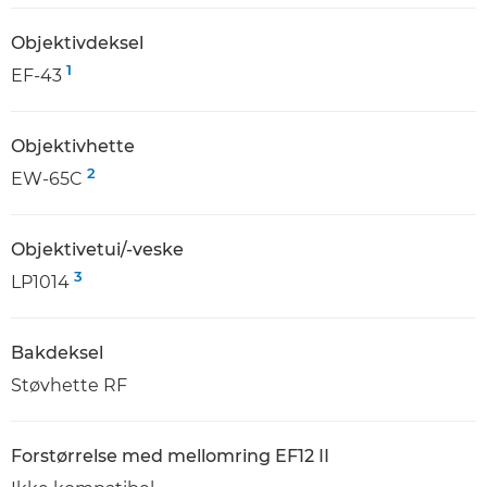
Objektivdeksel
1
EF-43
Objektivhette
2
EW-65C
Objektivetui/-veske
3
LP1014
Bakdeksel
Støvhette RF
Forstørrelse med mellomring EF12 II