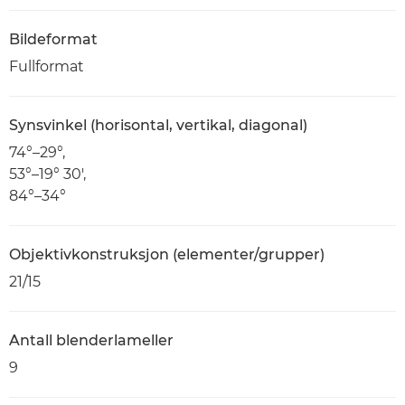
Bildeformat
Fullformat
Synsvinkel (horisontal, vertikal, diagonal)
74°–29°,
53°–19° 30',
84°–34°
Objektivkonstruksjon (elementer/grupper)
21/15
Antall blenderlameller
9