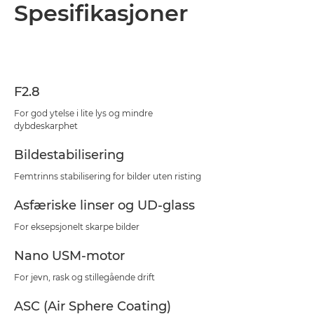
Oversikt
Spesifikasjoner
Spesifikasjoner
Støtte
F2.8
For god ytelse i lite lys og mindre
dybdeskarphet
Bildestabilisering
Femtrinns stabilisering for bilder uten risting
Asfæriske linser og UD-glass
For eksepsjonelt skarpe bilder
Nano USM-motor
For jevn, rask og stillegående drift
ASC (Air Sphere Coating)