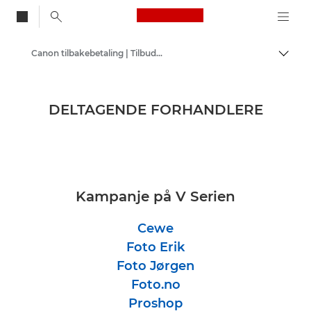
Canon Logo, back to
Canon tilbakebetaling | Tilbud | Tilbud
Aktiv
Canon
DELTAGENDE FORHANDLERE
Kampanje på V Serien
Cewe
Foto Erik
Foto Jørgen
Foto.no
Proshop