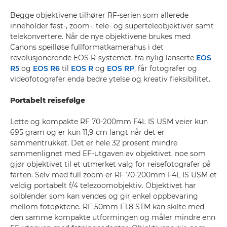
Begge objektivene tilhører RF-serien som allerede
inneholder fast-, zoom-, tele- og superteleobjektiver samt
telekonvertere. Når de nye objektivene brukes med
Canons speilløse fullformatkamerahus i det
revolusjonerende EOS R-systemet, fra nylig lanserte
EOS
R5
og
EOS R6
til
EOS R
og
EOS RP
, får fotografer og
videofotografer enda bedre ytelse og kreativ fleksibilitet.
Portabelt reisefølge
Lette og kompakte RF 70-200mm F4L IS USM veier kun
695 gram og er kun 11,9 cm langt når det er
sammentrukket. Det er hele 32 prosent mindre
sammenlignet med EF-utgaven av objektivet, noe som
gjør objektivet til et utmerket valg for reisefotografer på
farten. Selv med full zoom er RF 70-200mm F4L IS USM et
veldig portabelt f/4 telezoomobjektiv. Objektivet har
solblender som kan vendes og gir enkel oppbevaring
mellom fotoøktene. RF 50mm F1.8 STM kan skilte med
den samme kompakte utformingen og måler mindre enn