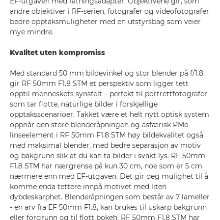
EF-utgaven med fatningsadapter. Objektivene gir, som
andre objektiver i RF-serien, fotografer og videofotografer
bedre opptaksmuligheter med en utstyrsbag som veier
mye mindre.
Kvalitet uten kompromiss
Med standard 50 mm bildevinkel og stor blender på f/1.8,
gir RF 50mm F1.8 STM et perspektiv som ligger tett
opptil menneskets synsfelt – perfekt til portrettfotografer
som tar flotte, naturlige bilder i forskjellige
opptaksscenarioer. Takket være et helt nytt optisk system
oppnår den store blenderåpningen og asfærisk PMo-
linseelement i RF 50mm F1.8 STM høy bildekvalitet også
med maksimal blender, med bedre separasjon av motiv
og bakgrunn slik at du kan ta bilder i svakt lys. RF 50mm
F1.8 STM har nærgrense på kun 30 cm, noe som er 5 cm
nærmere enn med EF-utgaven. Det gir deg mulighet til å
komme enda tettere innpå motivet med liten
dybdeskarphet. Blenderåpningen som består av 7 lameller
- en arv fra EF 50mm F1.8, kan brukes til uskarp bakgrunn
eller forgrunn og til flott bokeh. RF 50mm F1.8 STM har