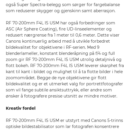
også Super Spectra-belegg som sørger for fargebalanse
som reduserer skygger og gjenskinn samt aberrasjon.
RF 70-200mm F4L IS USM har også forbedringer som
ASC (Air Sphere Coating), fire UD-linseelementer og
redusert nærgrense fra 1 meter til 0,6 meter. Dette viser
Canons kontinuerlig arbeid med å utvikle forbedret
bildekvalitet for objektivene i RF-serien. Med 9
blenderlameller, konstant blenderåpning på f/4 og full
zoom gir RF 70-200mm F4L IS USM utrolig detaljnivå og
flott bokeh. RF 70-200mm F4L IS USM leverer skarphet fra
kant til kant i bildet og mulighet til å ta flotte bilder i hele
zoomområdet. Begge de nye objektivene gir flott
bildekvalitet og er et utmerket valg for portrettfotografer
som vil fange subtile ansiktsuttrykk, eller andre som
ønsker å fotografere presise utsnitt av mindre motiver.
Kreativ fordel
RF 70-200mm F4L IS USM er utstyrt med Canons 5-trinns
optiske bildestabilisator som lar fotografen konsentrere