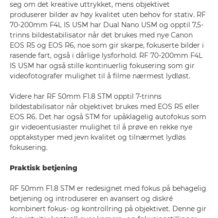
seg om det kreative uttrykket, mens objektivet
produserer bilder av høy kvalitet uten behov for stativ. RF
70-200mm F4L IS USM har Dual Nano USM og opptil 7,5-
trinns bildestabilisator når det brukes med nye Canon
EOS R5 og EOS R6, noe som gir skarpe, fokuserte bilder i
rasende fart, også i dårlige lysforhold. RF 70-200mm F4L
IS USM har også stille kontinuerlig fokusering som gir
videofotografer mulighet til å filme nærmest lydløst.
Videre har RF 50mm F1.8 STM opptil 7-trinns
bildestabilisator når objektivet brukes med EOS R5 eller
EOS R6. Det har også STM for upåklagelig autofokus som
gir videoentusiaster mulighet til å prøve en rekke nye
opptakstyper med jevn kvalitet og tilnærmet lydløs
fokusering.
Praktisk betjening
RF 50mm F1.8 STM er redesignet med fokus på behagelig
betjening og introduserer en avansert og diskré
kombinert fokus- og kontrollring på objektivet. Denne gir