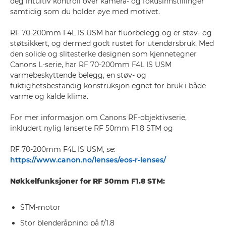
deg intuitiv kontroll over kamera- og fokusinnstillinger
samtidig som du holder øye med motivet.
RF 70-200mm F4L IS USM har fluorbelegg og er støv- og
støtsikkert, og dermed godt rustet for utendørsbruk. Med
den solide og slitesterke designen som kjennetegner
Canons L-serie, har RF 70-200mm F4L IS USM
varmebeskyttende belegg, en støv- og
fuktighetsbestandig konstruksjon egnet for bruk i både
varme og kalde klima.
For mer informasjon om Canons RF-objektivserie,
inkludert nylig lanserte RF 50mm F1.8 STM og
RF 70-200mm F4L IS USM, se:
https://www.canon.no/lenses/eos-r-lenses/
Nøkkelfunksjoner for RF 50mm F1.8 STM:
STM-motor
Stor blenderåpning på f/1.8