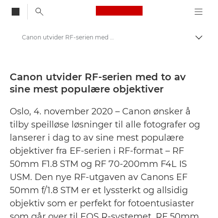
Canon Logo, back to
Canon utvider RF-serien med to av sine mest populære objektiver - Canons pressesenter
Aktiv
Canon
Pressesenter
Canon utvider RF-serien med to av
sine mest populære objektiver
Pressemeldinger – Canons pressesenter
Oslo, 4. november 2020 – Canon ønsker å
tilby speilløse løsninger til alle fotografer og
lanserer i dag to av sine mest populære
objektiver fra EF-serien i RF-format – RF
50mm F1.8 STM og RF 70-200mm F4L IS
USM. Den nye RF-utgaven av Canons EF
50mm f/1.8 STM er et lyssterkt og allsidig
objektiv som er perfekt for fotoentusiaster
som går over til EOS R-systemet. RF 50mm