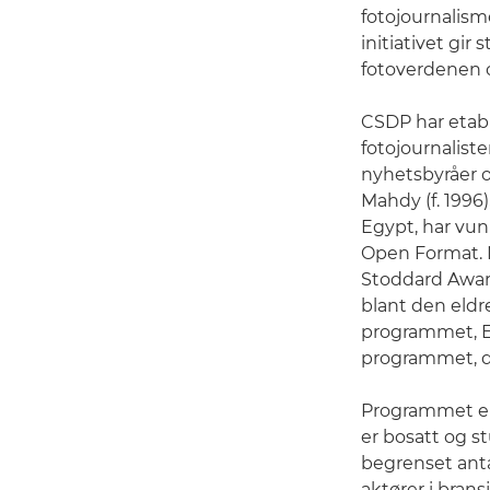
fotojournalism
initiativet gir
fotoverdenen o
CSDP har etabl
fotojournaliste
nyhetsbyråer 
Mahdy (f. 1996
Egypt, har vun
Open Format. M
Stoddard Award
blant den eldr
programmet, Eb
programmet, d
Programmet er 
er bosatt og st
begrenset anta
aktører i brans