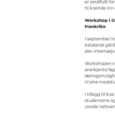
er verdifullt f
til å sende inn
Workshop i Gi
Frankrike
I september in
katalansk gård
den internasjon
Workshopen vil
anerkjente fagf
læringsmulighe
til sine medst
I tillegg til å
studentene ogs
utvide nettverk