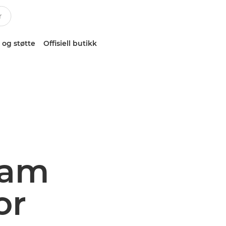
 og støtte
Offisiell butikk
ram
or