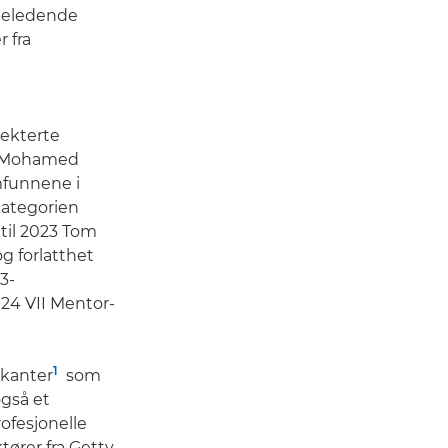
sjeledende
 fra
pekterte
ni Mohamed
amfunnene i
kategorien
til 2023 Tom
g forlatthet
3-
24 VII Mentor-
1
ikanter
som
også et
rofesjonelle
tører fra Getty