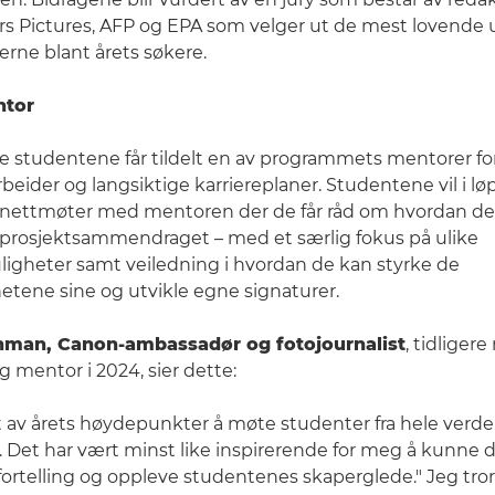
rs Pictures, AFP og EPA som velger ut de mest lovende
erne blant årets søkere.
ntor
e studentene får tildelt en av programmets mentorer fo
beider og langsiktige karriereplaner. Studentene vil i lø
ettmøter med mentoren der de får råd om hvordan de
 prosjektsammendraget – med et særlig fokus på ulike
igheter samt veiledning i hvordan de kan styrke de
ghetene sine og utvikle egne signaturer.
an, Canon-ambassadør og fotojournalist
, tidligere
mentor i 2024, sier dette:
et av årets høydepunkter å møte studenter fra hele verden
. Det har vært minst like inspirerende for meg å kunne 
iefortelling og oppleve studentenes skaperglede." Jeg t