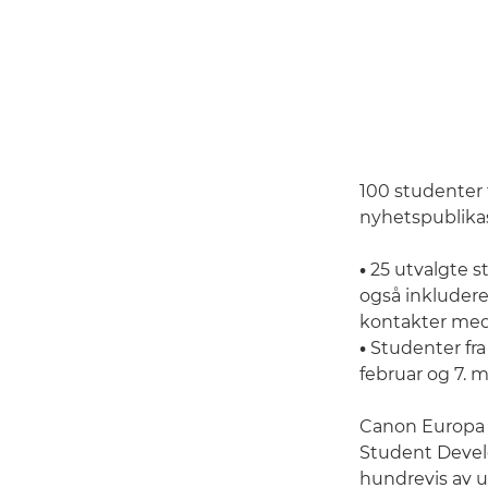
100 studenter 
nyhetspublika
•
25 utvalgte st
også inkluderer
kontakter med 
•
Studenter fra
februar og 7. 
Canon Europa h
Student Devel
hundrevis av u