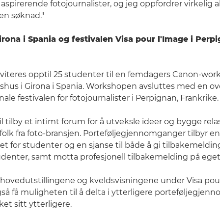
or aspirerende fotojournalister, og jeg oppfordrer virkelig 
 en søknad."
rona i Spania og festivalen Visa pour l'Image i Perpi
viteres opptil 25 studenter til en femdagers Canon-works
shus i Girona i Spania. Workshopen avsluttes med en ov
ale festivalen for fotojournalister i Perpignan, Frankrike.
 tilby et intimt forum for å utveksle ideer og bygge rel
olk fra foto-bransjen. Porteføljegjennomganger tilbyr en
t for studenter og en sjanse til både å gi tilbakemeldin
udenter, samt motta profesjonell tilbakemelding på eget
 se hovedutstillingene og kveldsvisningene under Visa pour
å få muligheten til å delta i ytterligere porteføljegje
et sitt ytterligere.