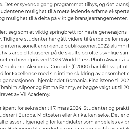
e. Det er syvende gang programmet tilbys, og det bran
 studentene mulighet til å møte ledende erfarne eksperter
g mulighet til å delta på viktige bransjearrangementer.
ert seg som et viktig springbrett for neste generasjons
r. Tidligere studenter har gått videre til å arbeide for res
og internasjonalt anerkjente publikasjoner. 2022-alum
), hvis arbeid fokuserer på de skjulte og ofte usynlige s
net en hovedpris ved 2023 World Press Photo Awards i 
edalumni Alexandra Corcode (f. 2000) har blitt valgt ut 
 for Excellence med sin intime skildring av ensomhet o
e generasjonen i hjemlandet Romania. Finalistene til 202
rahim Alipoor og Fatma Fahmy, er begge valgt ut til 20
revet av VII Academy.
åpent for søknader til 7. mars 2024. Studenter og prakt
uderer i Europa, Midtøsten eller Afrika, kan søke. Det er 
ll plasser tilgjengelig for kandidater som anbefales av p
jen. Bidragene blir vurdert av en jury som består av redak