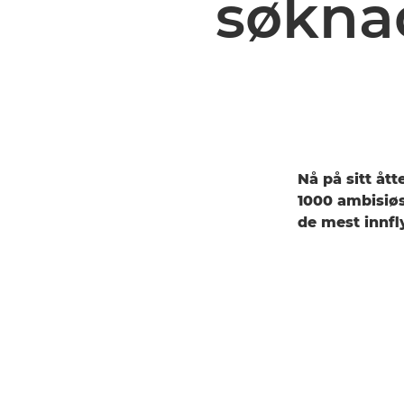
søkna
Nå på sitt ått
1000 ambisiøs
de mest innfl