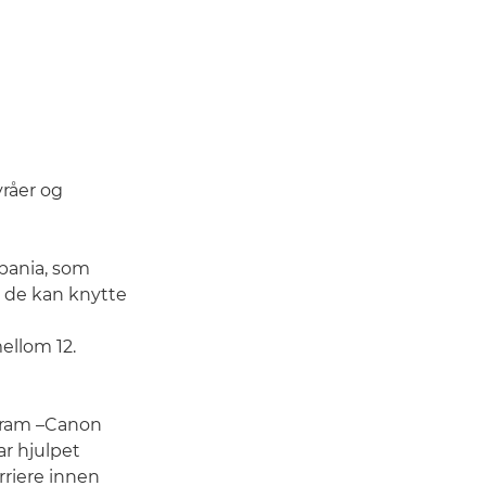
yråer og
Spania, som
r de kan knytte
ellom 12.
ogram –Canon
r hjulpet
rriere innen