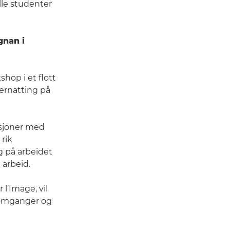
alle studenter
gnan i
hop i et flott
ernatting på
asjoner med
 rik
g på arbeidet
 arbeid.
 l’Image, vil
nnomganger og