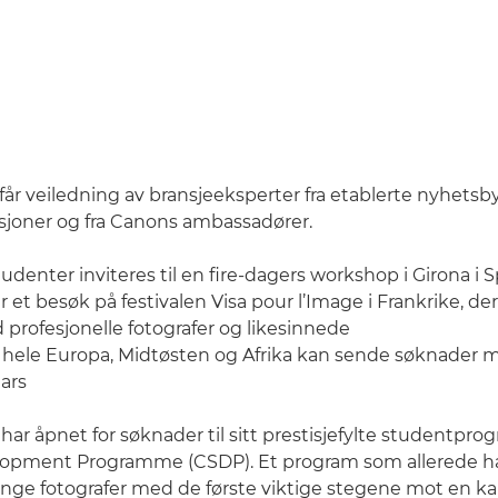
får veiledning av bransjeeksperter fra etablerte nyhetsb
sjoner og fra Canons ambassadører.
udenter inviteres til en fire-dagers workshop i Girona i 
 et besøk på festivalen Visa pour l’Image i Frankrike, de
profesjonelle fotografer og likesinnede
 hele Europa, Midtøsten og Afrika kan sende søknader m
mars
ar åpnet for søknader til sitt prestisjefylte studentpr
opment Programme (CSDP). Et program som allerede ha
nge fotografer med de første viktige stegene mot en ka