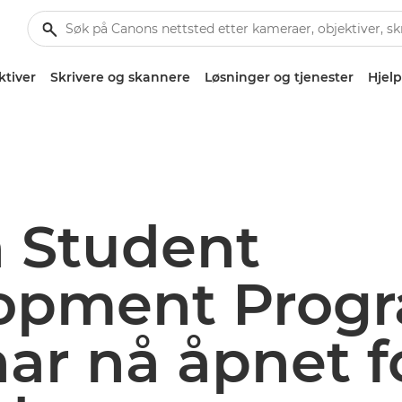
ktiver
Skrivere og skannere
Løsninger og tjenester
Hjelp
 Student
opment Prog
ar nå åpnet f