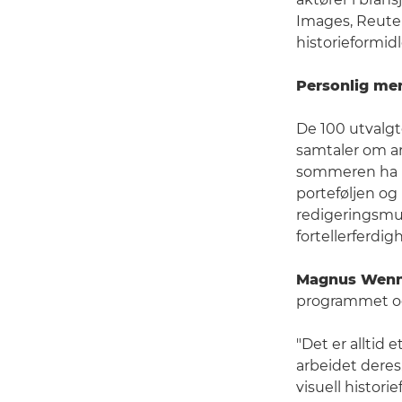
Images, Reute
historieformidl
Personlig me
De 100 utvalgt
samtaler om ar
sommeren ha n
porteføljen og
redigeringsmul
fortellerferdi
Magnus Wennm
programmet og 
"Det er alltid 
arbeidet deres
visuell histor