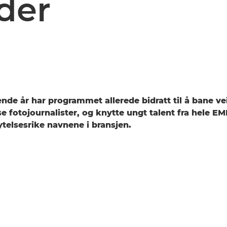
der
ende år har programmet allerede bidratt til å bane ve
e fotojournalister, og knytte ungt talent fra hele EM
ytelsesrike navnene i bransjen.