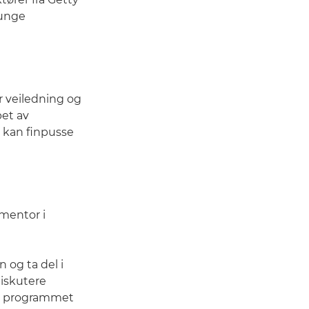
 unge
r veiledning og
pet av
 kan finpusse
 mentor i
 og ta del i
diskutere
ror programmet