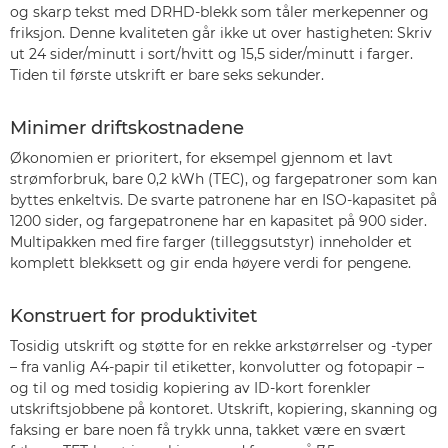
og skarp tekst med DRHD-blekk som tåler merkepenner og
friksjon. Denne kvaliteten går ikke ut over hastigheten: Skriv
ut 24 sider/minutt i sort/hvitt og 15,5 sider/minutt i farger.
Tiden til første utskrift er bare seks sekunder.
Minimer driftskostnadene
Økonomien er prioritert, for eksempel gjennom et lavt
strømforbruk, bare 0,2 kWh (TEC), og fargepatroner som kan
byttes enkeltvis. De svarte patronene har en ISO-kapasitet på
1200 sider, og fargepatronene har en kapasitet på 900 sider.
Multipakken med fire farger (tilleggsutstyr) inneholder et
komplett blekksett og gir enda høyere verdi for pengene.
Konstruert for produktivitet
Tosidig utskrift og støtte for en rekke arkstørrelser og -typer
– fra vanlig A4-papir til etiketter, konvolutter og fotopapir –
og til og med tosidig kopiering av ID-kort forenkler
utskriftsjobbene på kontoret. Utskrift, kopiering, skanning og
faksing er bare noen få trykk unna, takket være en svært