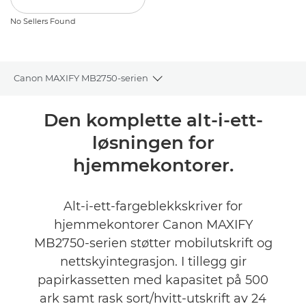
No Sellers Found
Canon MAXIFY MB2750-serien
Toggle breadcrumbs
Oversikt
Den komplette alt-i-ett-
løsningen for
Spesifikasjoner
hjemmekontorer.
Vurderinger
Alt-i-ett-fargeblekkskriver for
Støtte
hjemmekontorer Canon MAXIFY
MB2750-serien støtter mobilutskrift og
KJØP BLEKK
nettskyintegrasjon. I tillegg gir
papirkassetten med kapasitet på 500
ark samt rask sort/hvitt-utskrift av 24