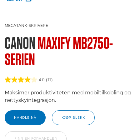
MEGATANK-SKRIVERE
CANON
MAXIFY MB2750-
SERIEN
4.0
(11)
Maksimer produktiviteten med mobiltilkobling og
nettyskyintegrasjon.
HANDLE NÅ
KJØP BLEKK
FINN EN FORHANDLER