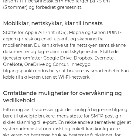
følsom TFT-berøringsskjerm med farger på 7,5 cm
(3 tommer) og forbedret grensesnitt.
Mobilklar, nettskyklar, klar til innsats
Støtte for Apple AirPrint (iOS), Mopria og Canon PRINT-
appen gir rask og enkel utskrift og skanning fra
mobilenheter. Du kan skrive ut fra nettskyen samt skanne
dokumenter og lagre dem i nettskytjenester. Støttede
tjenester omfatter Google Drive, Dropbox, Evernote,
OneNote, OneDrive og Concur. Innebygd
tilgangspunktmodus betyr at brukere av smartenheter kan
koble til skriveren uten et Wi-Fi-nettverk.
Omfattende muligheter for overvåkning og
vedlikehold
Filtrering av IP-adresser gjør det mulig å begrense tilgang
bare til utvalgte brukere, mens støtte for SMTP-post gir
sikker skanning til e-post. En rekke andre alternativer gjør at
systemadministratorer raskt og enkelt kan konfigurere
skriveren og begrense bruk av bestemte funksjoner, for