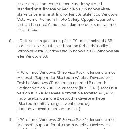
10 x 15 cm Canon Photo Paper Plus Glossy II med
standardinnstillingene og ved hjelp av Windows Vista-
skriverdriverens innstilling for kantløs utskrift og Windows
Vista Home Premium Photo Gallery. Oppgitt kapasitet er
fastsatt basert på Canons standardmetode i samsvar med
ISO/IEC 24711.
¹ Drift kan kun garanteres på en PC med innebygd USB-
port eller USB 2.0 Hi-Speed-port og forhåndsinstallert
Windows Vista, Windows XP, Windows 2000, Windows Me
eller Windows 98.
² PC-er med Windows XP Service Pack 1 eller senere med
Microsoft "Support for Bluetooth Wireless Devices" eller
Toshiba Windows XP-datamaskiner med Bluetooth
Settings versjon 3.00.10 eller senere (kun HCRP). Mac OS X
versjon 10.3.3 eller senere. Kompatible enheter: PC, PDA,
mobiltelefon og andre Bluetooth-aktiverte enheter
(Bluetooth-drift avhenger av enhetene og
programvareversjonen som brukes.)
¹ PC-er med Windows XP Service Pack 1 eller senere med
Microsoft "Support for Bluetooth Wireless Devices" eller