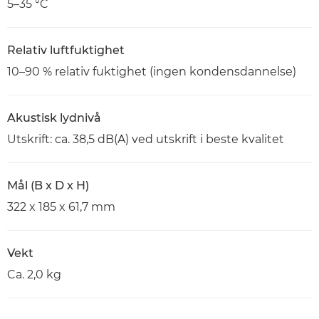
5–35 °C
Relativ luftfuktighet
10–90 % relativ fuktighet (ingen kondensdannelse)
Akustisk lydnivå
Utskrift: ca. 38,5 dB(A) ved utskrift i beste kvalitet
Mål (B x D x H)
322 x 185 x 61,7 mm
Vekt
Ca. 2,0 kg