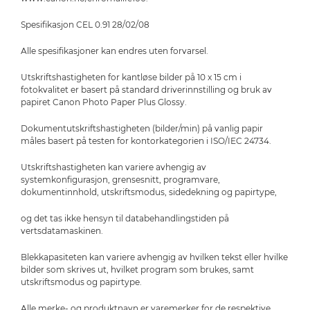
Spesifikasjon CEL 0.91 28/02/08
Alle spesifikasjoner kan endres uten forvarsel.
Utskriftshastigheten for kantløse bilder på 10 x 15 cm i
fotokvalitet er basert på standard driverinnstilling og bruk av
papiret Canon Photo Paper Plus Glossy.
Dokumentutskriftshastigheten (bilder/min) på vanlig papir
måles basert på testen for kontorkategorien i ISO/IEC 24734.
Utskriftshastigheten kan variere avhengig av
systemkonfigurasjon, grensesnitt, programvare,
dokumentinnhold, utskriftsmodus, sidedekning og papirtype,
og det tas ikke hensyn til databehandlingstiden på
vertsdatamaskinen.
Blekkapasiteten kan variere avhengig av hvilken tekst eller hvilke
bilder som skrives ut, hvilket program som brukes, samt
utskriftsmodus og papirtype.
Alle merke- og produktnavn er varemerker for de respektive