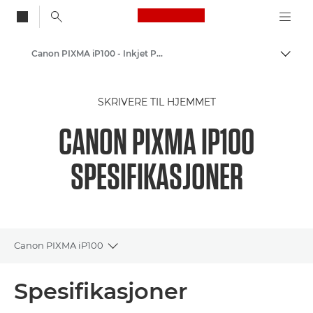
Canon Logo, back to
Canon PIXMA iP100 - Inkjet Photo Printers
Aktiv
Canon
SKRIVERE TIL HJEMMET
Canon-skrivere
CANON PIXMA IP100
SPESIFIKASJONER
Canon PIXMA iP100
Toggle breadcrumbs
Oversikt
Spesifikasjoner