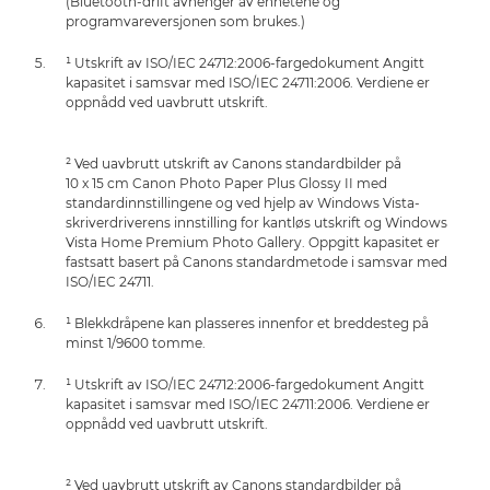
(Bluetooth-drift avhenger av enhetene og
programvareversjonen som brukes.)
¹ Utskrift av ISO/IEC 24712:2006-fargedokument Angitt
kapasitet i samsvar med ISO/IEC 24711:2006. Verdiene er
oppnådd ved uavbrutt utskrift.
² Ved uavbrutt utskrift av Canons standardbilder på
10 x 15 cm Canon Photo Paper Plus Glossy II med
standardinnstillingene og ved hjelp av Windows Vista-
skriverdriverens innstilling for kantløs utskrift og Windows
Vista Home Premium Photo Gallery. Oppgitt kapasitet er
fastsatt basert på Canons standardmetode i samsvar med
ISO/IEC 24711.
¹ Blekkdråpene kan plasseres innenfor et breddesteg på
minst 1/9600 tomme.
¹ Utskrift av ISO/IEC 24712:2006-fargedokument Angitt
kapasitet i samsvar med ISO/IEC 24711:2006. Verdiene er
oppnådd ved uavbrutt utskrift.
² Ved uavbrutt utskrift av Canons standardbilder på