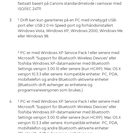
fastsatt basert på Canons standardmetode i samsvar med
ISO/IEC 24711.
¹ Drift kan kun garanteres på en PC med innebygd USB-
port eller USB 2.0 Hi-Speed-port og forhåndsinstallert
Windows Vista, Windows XP, Windows 2000, Windows Me
eller Windows 98.
² PC-er med Windows XP Service Pack 1 eller senere med
Microsoft "Support for Bluetooth Wireless Devices" eller
Toshiba Windows XP-datamaskiner med Bluetooth
Settings versjon 3.00.10 eller senere (kun HCRP). Mac OS X
versjon 10.3.3 eller senere. Kompatible enheter: PC, PDA,
mobiltelefon og andre Bluetooth-aktiverte enheter
(Bluetooth-drift avhenger av enhetene og
programvareversjonen som brukes.)
¹ PC-er med Windows XP Service Pack 1 eller senere med
Microsoft "Support for Bluetooth Wireless Devices" eller
Toshiba Windows XP-datamaskiner med Bluetooth
Settings versjon 3.00.10 eller senere (kun HCRP). Mac OS X
versjon 10.3.3 eller senere. Kompatible enheter: PC, PDA,
mobiltelefon og andre Bluetooth-aktiverte enheter