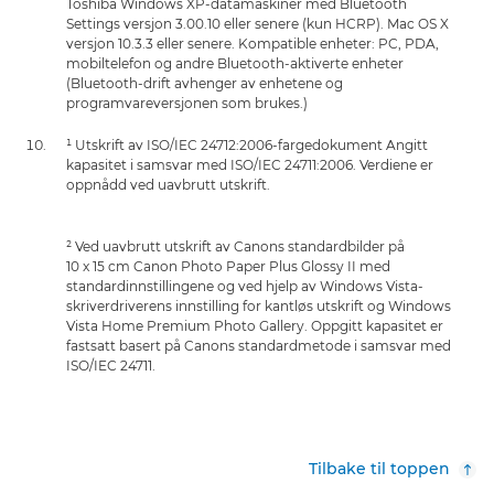
Toshiba Windows XP-datamaskiner med Bluetooth
Settings versjon 3.00.10 eller senere (kun HCRP). Mac OS X
versjon 10.3.3 eller senere. Kompatible enheter: PC, PDA,
mobiltelefon og andre Bluetooth-aktiverte enheter
(Bluetooth-drift avhenger av enhetene og
programvareversjonen som brukes.)
¹ Utskrift av ISO/IEC 24712:2006-fargedokument Angitt
kapasitet i samsvar med ISO/IEC 24711:2006. Verdiene er
oppnådd ved uavbrutt utskrift.
² Ved uavbrutt utskrift av Canons standardbilder på
10 x 15 cm Canon Photo Paper Plus Glossy II med
standardinnstillingene og ved hjelp av Windows Vista-
skriverdriverens innstilling for kantløs utskrift og Windows
Vista Home Premium Photo Gallery. Oppgitt kapasitet er
fastsatt basert på Canons standardmetode i samsvar med
ISO/IEC 24711.
Tilbake til toppen