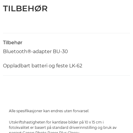
TILBEHØR
Tilbehør
Bluetooth®-adapter BU-30
Oppladbart batteri og feste LK-62
Alle spesifikasjoner kan endres uten forvarsel.
Utskriftshastigheten for kantløse bilder på 10 x 15 cm i
fotokvalitet er basert på standard driverinnstilling og bruk av
papiret Canon Photo Paper Plus Glossy.