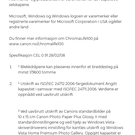
selskapene.
Microsoft, Windows og Windows-logoen er varemerker eller
registrerte varemerker for Microsoft Corporation i USA og/eller
andre land.
Du finner mer informasjon om ChromaLife100 på
www.canon.no/chromalife100.
Spesifikasjon CEL 0.91 28/02/08
¹ Blekkdråpene kan plasseres innenfor et breddesteg på
minst 1/9600 tomme.
¹ Utskrift av ISO/IEC 24712:2006-fargedokument Angitt
kapasitet i samsvar med ISO/IEC 24711:2006. Verdiene er
oppnådd ved uavbrutt utskrift.
² Ved uavbrutt utskrift av Canons standardbilder på
10 x 15 cm Canon Photo Paper Plus Glossy II med
standardinnstillingene og ved hjelp av Windows Vista-
skriverdriverens innstilling for kantløs utskrift og Windows
Vista Home Premium Photo Gallery. Oppgitt kapasitet er