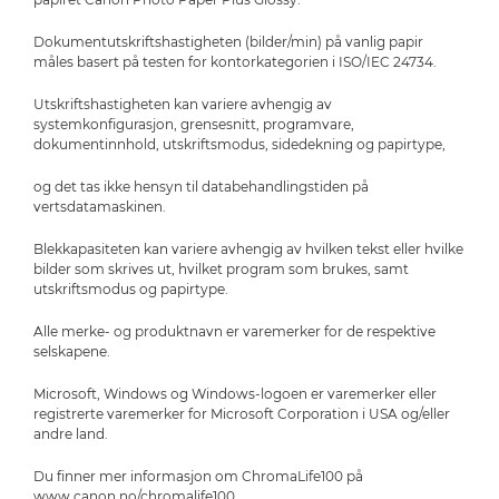
Dokumentutskriftshastigheten (bilder/min) på vanlig papir
måles basert på testen for kontorkategorien i ISO/IEC 24734.
Utskriftshastigheten kan variere avhengig av
systemkonfigurasjon, grensesnitt, programvare,
dokumentinnhold, utskriftsmodus, sidedekning og papirtype,
og det tas ikke hensyn til databehandlingstiden på
vertsdatamaskinen.
Blekkapasiteten kan variere avhengig av hvilken tekst eller hvilke
bilder som skrives ut, hvilket program som brukes, samt
utskriftsmodus og papirtype.
Alle merke- og produktnavn er varemerker for de respektive
selskapene.
Microsoft, Windows og Windows-logoen er varemerker eller
registrerte varemerker for Microsoft Corporation i USA og/eller
andre land.
Du finner mer informasjon om ChromaLife100 på
www.canon.no/chromalife100.