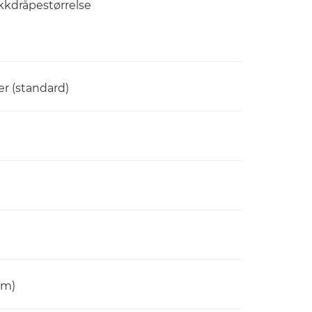
ekkdråpestørrelse
er (standard)
cm)