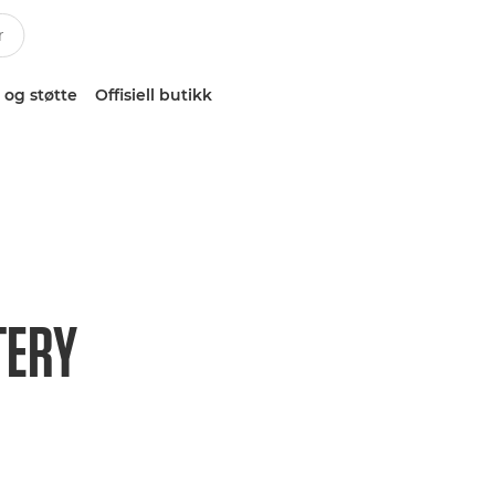
 og støtte
Offisiell butikk
TERY