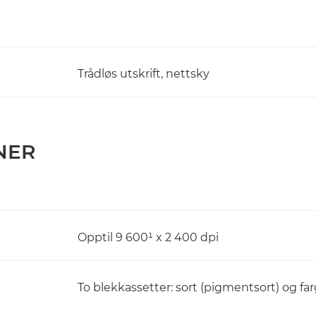
Trådløs utskrift, nettsky
NER
Opptil 9 600¹ x 2 400 dpi
To blekkassetter: sort (pigmentsort) og farg