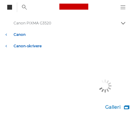
Canon Logo, back to
Canon PIXMA G3520
Aktiv
Canon
Canon-skrivere
Galleri
