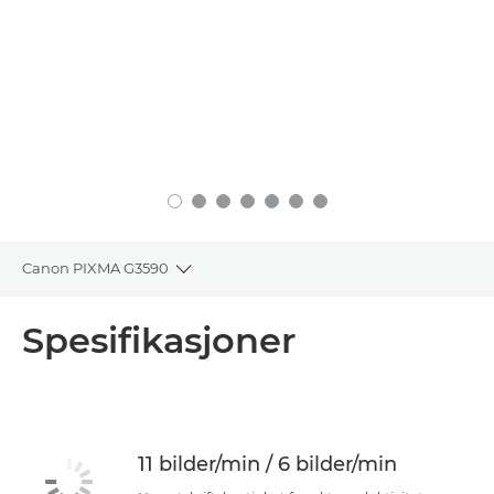
Canon PIXMA G3590
Toggle breadcrumbs
Oversikt
Spesifikasjoner
Spesifikasjoner
Støtte
11 bilder/min / 6 bilder/min
KJØP BLEKK