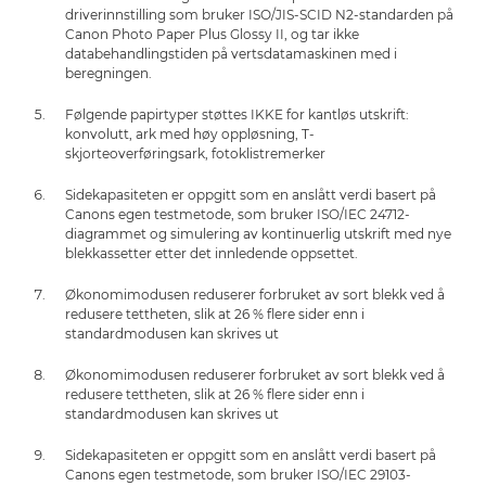
driverinnstilling som bruker ISO/JIS-SCID N2-standarden på
Canon Photo Paper Plus Glossy II, og tar ikke
databehandlingstiden på vertsdatamaskinen med i
beregningen.
Følgende papirtyper støttes IKKE for kantløs utskrift:
konvolutt, ark med høy oppløsning, T-
skjorteoverføringsark, fotoklistremerker
Sidekapasiteten er oppgitt som en anslått verdi basert på
Canons egen testmetode, som bruker ISO/IEC 24712-
diagrammet og simulering av kontinuerlig utskrift med nye
blekkassetter etter det innledende oppsettet.
Økonomimodusen reduserer forbruket av sort blekk ved å
redusere tettheten, slik at 26 % flere sider enn i
standardmodusen kan skrives ut
Økonomimodusen reduserer forbruket av sort blekk ved å
redusere tettheten, slik at 26 % flere sider enn i
standardmodusen kan skrives ut
Sidekapasiteten er oppgitt som en anslått verdi basert på
Canons egen testmetode, som bruker ISO/IEC 29103-