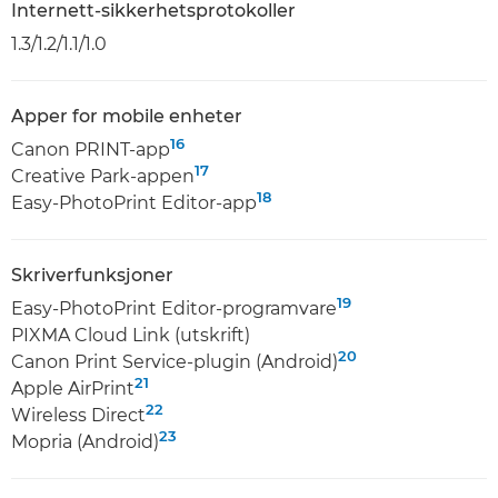
Internett-sikkerhetsprotokoller
1.3/1.2/1.1/1.0
Apper for mobile enheter
16
Canon PRINT-app
17
Creative Park-appen
18
Easy-PhotoPrint Editor-app
Skriverfunksjoner
19
Easy-PhotoPrint Editor-programvare
PIXMA Cloud Link (utskrift)
20
Canon Print Service-plugin (Android)
21
Apple AirPrint
22
Wireless Direct
23
Mopria (Android)