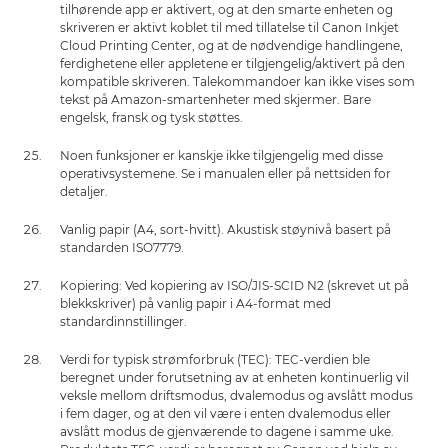
tilhørende app er aktivert, og at den smarte enheten og
skriveren er aktivt koblet til med tillatelse til Canon Inkjet
Cloud Printing Center, og at de nødvendige handlingene,
ferdighetene eller appletene er tilgjengelig/aktivert på den
kompatible skriveren. Talekommandoer kan ikke vises som
tekst på Amazon-smartenheter med skjermer. Bare
engelsk, fransk og tysk støttes.
Noen funksjoner er kanskje ikke tilgjengelig med disse
operativsystemene. Se i manualen eller på nettsiden for
detaljer.
Vanlig papir (A4, sort-hvitt). Akustisk støynivå basert på
standarden ISO7779.
Kopiering: Ved kopiering av ISO/JIS-SCID N2 (skrevet ut på
blekkskriver) på vanlig papir i A4-format med
standardinnstillinger.
Verdi for typisk strømforbruk (TEC): TEC-verdien ble
beregnet under forutsetning av at enheten kontinuerlig vil
veksle mellom driftsmodus, dvalemodus og avslått modus
i fem dager, og at den vil være i enten dvalemodus eller
avslått modus de gjenværende to dagene i samme uke.