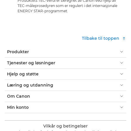
Produktets TEC-verdi er beregnet av Canon ved hjelp av
TEC-måleprosedyren som er regulert i det internasjonale
ENERGY STAR-programmet.
Tilbake til toppen
Produkter
Tjenester og løsninger
Hjelp og støtte
Læring og utdanning
Om Canon
Min konto
Vilkår og betingelser