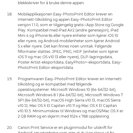
blekkskriver for å bruke denne appen.
Mobilapplikasjonen Easy-PhotoPrint Editor krever en
Internett-tilkobling og appen Easy-PhotoPrint Editor
versjon 1.1.0, som er tilgjengelig gratis i App Store og Google
Play. Kompatibel med iPad Air2 (andre generasjon), iPad
Mini 4 og iPhone 6s eller nyere enheter som kjører iOS 10
eller nyere, og Android-mobilenheter som kjører Android
5.x eller nyere. Det kan finnes noen unntak. Følgende
filformater støttes: JPEG, PNG, HEIF (enheter som kjører
iOS 11 og mac OS v10.13 eller nyere), DLP-lagringsdata,
Poster Artist-eksportdata, EasyPhoto+-eksportdata, Easy-
PhotoPrint Editor-eksportdata.
Programvaren Easy-PhotoPrint Editor krever en Internett-
tilkobling og er kompatibel med følgende
operativsystemer: Microsoft Windows 10 (64-bit/32-bit),
Microsoft Windows 8.1 (64-bit/32-bit), Microsoft Windows 7
SP1 (64-bit/32-bit), macOS High Sierra v10.13, macOS Sierra
v10.12, Mac OS X El Capitan v10.11 og Mac OS X El Capitan
v10.10.5. Minimumskrav til Windows og macOS/Mac OS X er:
2 GB RAM og en skjerm med 1024 x 768 oppløsning.
Canon Print Service er en pluginmodul for utskrift for
Android-smartenheter som gjør at du kan skrive ut fra