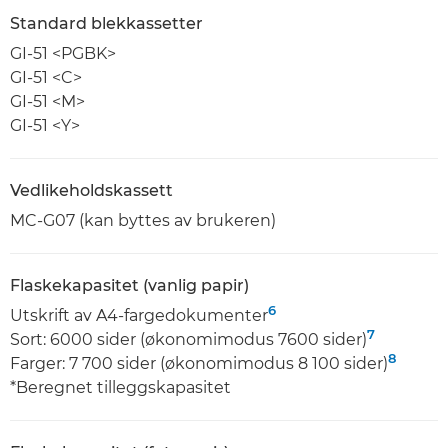
Standard blekkassetter
GI-51 <PGBK>
GI-51 <C>
GI-51 <M>
GI-51 <Y>
Vedlikeholdskassett
MC-G07 (kan byttes av brukeren)
Flaskekapasitet (vanlig papir)
6
Utskrift av A4-fargedokumenter
7
Sort: 6000 sider (økonomimodus 7600 sider)
8
Farger: 7 700 sider (økonomimodus 8 100 sider)
*Beregnet tilleggskapasitet