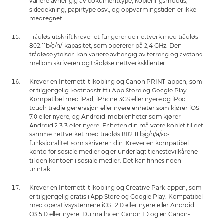
variere avhengig av dokumenttype, kopieringsmodus,
sidedekning, papirtype osv., og oppvarmingstiden er ikke
medregnet.
Trådløs utskrift krever et fungerende nettverk med trådløs
802.11b/g/n/-kapasitet, som opererer på 2,4 GHz. Den
trådløse ytelsen kan variere avhengig av terreng og avstand
mellom skriveren og trådløse nettverksklienter.
Krever en Internett-tilkobling og Canon PRINT-appen, som
er tilgjengelig kostnadsfritt i App Store og Google Play.
Kompatibel med iPad, iPhone 3GS eller nyere og iPod
touch tredje generasjon eller nyere enheter som kjører iOS
7.0 eller nyere, og Android-mobilenheter som kjører
Android 2.3.3 eller nyere. Enheten din må være koblet til det
samme nettverket med trådløs 802.11 b/g/n/a/ac-
funksjonalitet som skriveren din. Krever en kompatibel
konto for sosiale medier og er underlagt tjenestevilkårene
til den kontoen i sosiale medier. Det kan finnes noen
unntak.
Krever en Internett-tilkobling og Creative Park-appen, som
er tilgjengelig gratis i App Store og Google Play. Kompatibel
med operativsystemene iOS 12.0 eller nyere eller Android
OS 5.0 eller nyere. Du må ha en Canon ID og en Canon-