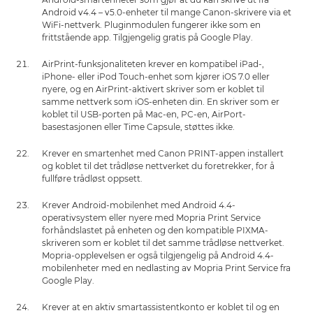
Android v4.4 – v5.0-enheter til mange Canon-skrivere via et
WiFi-nettverk. Pluginmodulen fungerer ikke som en
frittstående app. Tilgjengelig gratis på Google Play.
AirPrint-funksjonaliteten krever en kompatibel iPad-,
iPhone- eller iPod Touch-enhet som kjører iOS 7.0 eller
nyere, og en AirPrint-aktivert skriver som er koblet til
samme nettverk som iOS-enheten din. En skriver som er
koblet til USB-porten på Mac-en, PC-en, AirPort-
basestasjonen eller Time Capsule, støttes ikke.
Krever en smartenhet med Canon PRINT-appen installert
og koblet til det trådløse nettverket du foretrekker, for å
fullføre trådløst oppsett.
Krever Android-mobilenhet med Android 4.4-
operativsystem eller nyere med Mopria Print Service
forhåndslastet på enheten og den kompatible PIXMA-
skriveren som er koblet til det samme trådløse nettverket.
Mopria-opplevelsen er også tilgjengelig på Android 4.4-
mobilenheter med en nedlasting av Mopria Print Service fra
Google Play.
Krever at en aktiv smartassistentkonto er koblet til og en